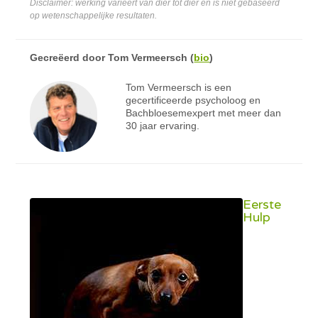
Disclaimer: werking varieert van dier tot dier en is niet gebaseerd
op wetenschappelijke resultaten.
Gecreëerd door
Tom Vermeersch
(
bio
)
Tom Vermeersch is een
gecertificeerde psycholoog en
Bachbloesemexpert met meer dan
30 jaar ervaring.
Eerste
Hulp