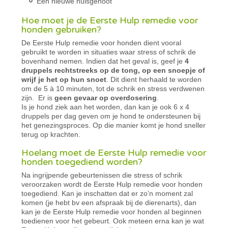
Een nieuwe huisgenoot
Hoe moet je de Eerste Hulp remedie voor
honden gebruiken?
De Eerste Hulp remedie voor honden dient vooral
gebruikt te worden in situaties waar stress of schrik de
bovenhand nemen. Indien dat het geval is, geef je
4
druppels rechtstreeks op de tong, op een snoepje of
wrijf je het op hun snoet
. Dit dient herhaald te worden
om de 5 à 10 minuten, tot de schrik en stress verdwenen
zijn. Er is
geen gevaar op overdosering
.
Is je hond ziek aan het worden, dan kan je ook 6 x 4
druppels per dag geven om je hond te ondersteunen bij
het genezingsproces. Op die manier komt je hond sneller
terug op krachten.
Hoelang moet de Eerste Hulp remedie voor
honden toegediend worden?
Na ingrijpende gebeurtenissen die stress of schrik
veroorzaken wordt de Eerste Hulp remedie voor honden
toegediend. Kan je inschatten dat er zo’n moment zal
komen (je hebt bv een afspraak bij de dierenarts), dan
kan je de Eerste Hulp remedie voor honden al beginnen
toedienen voor het gebeurt. Ook meteen erna kan je wat