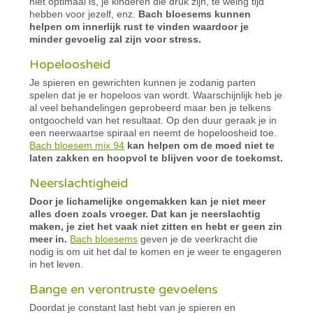
niet optimaal is, je kinderen die druk zijn, te weing tijd
hebben voor jezelf, enz.
Bach bloesems kunnen
helpen om innerlijk rust te vinden waardoor je
minder gevoelig zal zijn voor stress.
Hopeloosheid
Je spieren en gewrichten kunnen je zodanig parten
spelen dat je er hopeloos van wordt. Waarschijnlijk heb je
al veel behandelingen geprobeerd maar ben je telkens
ontgoocheld van het resultaat. Op den duur geraak je in
een neerwaartse spiraal en neemt de hopeloosheid toe.
Bach bloesem mix 94
kan helpen om de moed niet te
laten zakken en hoopvol te blijven voor de toekomst.
Neerslachtigheid
Door je lichamelijke ongemakken kan je niet meer
alles doen zoals vroeger. Dat kan je neerslachtig
maken, je ziet het vaak niet zitten en hebt er geen zin
meer in.
Bach bloesems
geven je de veerkracht die
nodig is om uit het dal te komen en je weer te engageren
in het leven.
Bange en verontruste gevoelens
Doordat je constant last hebt van je spieren en