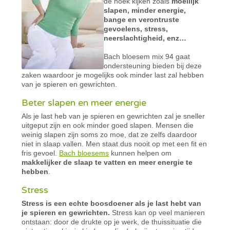
de hoek kijken zoals
moeilijk
slapen, minder energie,
bange en verontruste
gevoelens, stress,
neerslachtigheid, enz…
Bach bloesem mix 94 gaat
ondersteuning bieden bij deze
zaken waardoor je mogelijks ook minder last zal hebben
van je spieren en gewrichten.
Beter slapen en meer energie
Als je last heb van je spieren en gewrichten zal je sneller
uitgeput zijn en ook minder goed slapen. Mensen die
weinig slapen zijn soms zo moe, dat ze zelfs daardoor
niet in slaap vallen. Men staat dus nooit op met een fit en
fris gevoel.
Bach bloesems
kunnen helpen om
makkelijker de slaap te vatten en meer energie te
hebben
.
Stress
Stress is een echte boosdoener als je last hebt van
je spieren en gewrichten.
Stress kan op veel manieren
ontstaan: door de drukte op je werk, de thuissituatie die