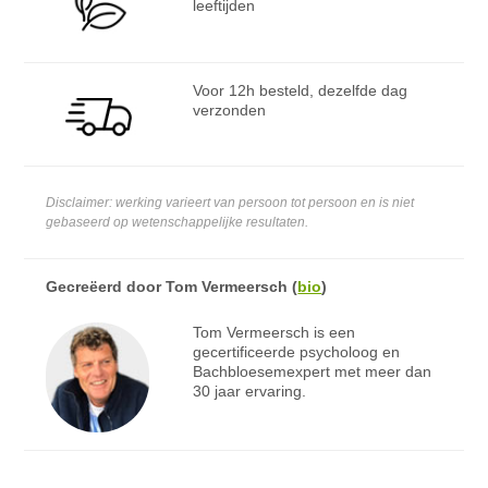
leeftijden
Voor 12h besteld, dezelfde dag
verzonden
Disclaimer: werking varieert van persoon tot persoon en is niet
gebaseerd op wetenschappelijke resultaten.
Gecreëerd door
Tom Vermeersch
(
bio
)
Tom Vermeersch is een
gecertificeerde psycholoog en
Bachbloesemexpert met meer dan
30 jaar ervaring.