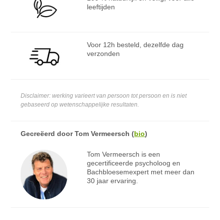
leeftijden
Voor 12h besteld, dezelfde dag
verzonden
Disclaimer: werking varieert van persoon tot persoon en is niet
gebaseerd op wetenschappelijke resultaten.
Gecreëerd door
Tom Vermeersch
(
bio
)
Tom Vermeersch is een
gecertificeerde psycholoog en
Bachbloesemexpert met meer dan
30 jaar ervaring.