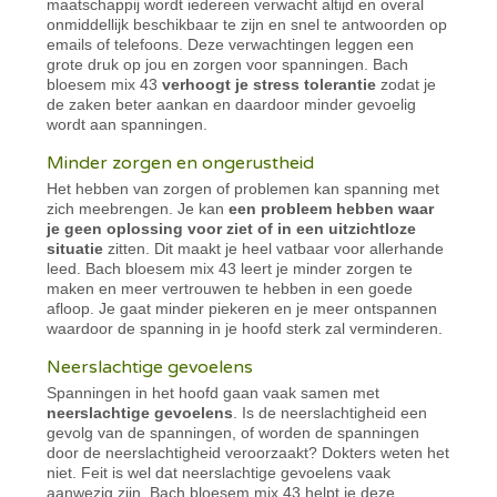
maatschappij wordt iedereen verwacht altijd en overal
onmiddellijk beschikbaar te zijn en snel te antwoorden op
emails of telefoons. Deze verwachtingen leggen een
grote druk op jou en zorgen voor spanningen. Bach
bloesem mix 43
verhoogt je stress tolerantie
zodat je
de zaken beter aankan en daardoor minder gevoelig
wordt aan spanningen.
Minder zorgen en ongerustheid
Het hebben van zorgen of problemen kan spanning met
zich meebrengen. Je kan
een probleem hebben waar
je geen oplossing voor ziet of in een uitzichtloze
situatie
zitten. Dit maakt je heel vatbaar voor allerhande
leed. Bach bloesem mix 43 leert je minder zorgen te
maken en meer vertrouwen te hebben in een goede
afloop. Je gaat minder piekeren en je meer ontspannen
waardoor de spanning in je hoofd sterk zal verminderen.
Neerslachtige gevoelens
Spanningen in het hoofd gaan vaak samen met
neerslachtige gevoelens
. Is de neerslachtigheid een
gevolg van de spanningen, of worden de spanningen
door de neerslachtigheid veroorzaakt? Dokters weten het
niet. Feit is wel dat neerslachtige gevoelens vaak
aanwezig zijn. Bach bloesem mix 43 helpt je deze