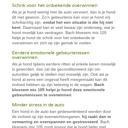
Schrik voor het onbekende overwinnen
Als je je hond weinig met de auto vervoert, dan is je hond
dit niet gewoon. Zo’n gebeurtenis kan voor je hond vrij
schrikachtig zijn,
omdat het een situatie is die hij niet
kent
. Daarnaast kan er veel lawaai zijn onderweg, wat je
hond moeilijk kan verdragen. Bach bloesem mix 105
helpt je hond de schrik voor het onbekende te
overwinnen en zich op zijn gemak te voelen.
Eerdere emotionele gebeurtenissen
overwinnen
Als je hond tijdens eerdere ritten al enkele keren misselijk
is geworden, dan zal die geconditioneerd zijn om
autoritten gelijk te stellen met misselijk zijn. Ook als je
hond al eens een ongeval heeft meegemaakt kan dit
invloed hebben op zijn beleving in de wagen.
Bach
bloesem mix 105 helpt je hond deze emotionele
gebeurtenissen te overwinnen
.
Minder stress in de auto
Een hond in de auto kan gedesoriënteerd worden door
de invloed op zijn evenwichtsorganen,
hij raakt dan in
verwarring en overspannen en gestresseerd
. Bach
bloesem mix 105 zorgt ervoor dat je hond beter met