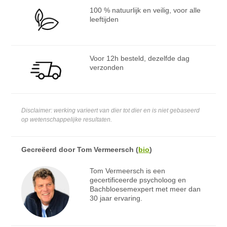
100 % natuurlijk en veilig, voor alle
leeftijden
Voor 12h besteld, dezelfde dag
verzonden
Disclaimer: werking varieert van dier tot dier en is niet gebaseerd
op wetenschappelijke resultaten.
Gecreëerd door
Tom Vermeersch
(
bio
)
Tom Vermeersch is een
gecertificeerde psycholoog en
Bachbloesemexpert met meer dan
30 jaar ervaring.