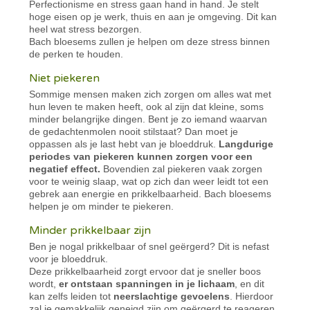
Perfectionisme en stress gaan hand in hand. Je stelt
hoge eisen op je werk, thuis en aan je omgeving. Dit kan
heel wat stress bezorgen.
Bach bloesems zullen je helpen om deze stress binnen
de perken te houden.
Niet piekeren
Sommige mensen maken zich zorgen om alles wat met
hun leven te maken heeft, ook al zijn dat kleine, soms
minder belangrijke dingen. Bent je zo iemand waarvan
de gedachtenmolen nooit stilstaat? Dan moet je
oppassen als je last hebt van je bloeddruk.
Langdurige
periodes van piekeren kunnen zorgen voor een
negatief effect.
Bovendien zal piekeren vaak zorgen
voor te weinig slaap, wat op zich dan weer leidt tot een
gebrek aan energie en prikkelbaarheid. Bach bloesems
helpen je om minder te piekeren.
Minder prikkelbaar zijn
Ben je nogal prikkelbaar of snel geërgerd? Dit is nefast
voor je bloeddruk.
Deze prikkelbaarheid zorgt ervoor dat je sneller boos
wordt,
er ontstaan spanningen in je lichaam
, en dit
kan zelfs leiden tot
neerslachtige gevoelens
. Hierdoor
zal je gemakkelijk geneigd zijn om geërgerd te reageren