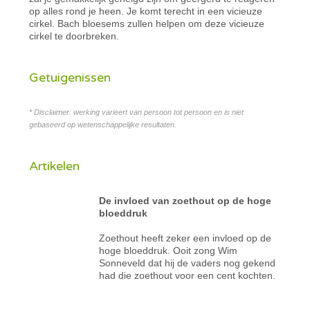
op alles rond je heen. Je komt terecht in een vicieuze
cirkel. Bach bloesems zullen helpen om deze vicieuze
cirkel te doorbreken.
Getuigenissen
* Disclaimer: werking varieert van persoon tot persoon en is niet
gebaseerd op wetenschappelijke resultaten.
Artikelen
De invloed van zoethout op de hoge
bloeddruk
Zoethout heeft zeker een invloed op de
hoge bloeddruk. Ooit zong Wim
Sonneveld dat hij de vaders nog gekend
had die zoethout voor een cent kochten.