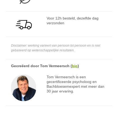
Voor 12h besteld, dezelfde dag
verzonden
Disclaimer: werking varieert van persoon tot persoon en is niet
gebaseerd op wetenschappelijke resultaten.
Gecreëerd door
Tom Vermeersch
(
bio
)
Tom Vermeersch is een
gecertificeerde psycholoog en
Bachbloesemexpert met meer dan
30 jaar ervaring.