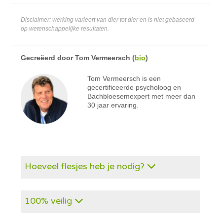
Disclaimer: werking varieert van dier tot dier en is niet gebaseerd
op wetenschappelijke resultaten.
Gecreëerd door
Tom Vermeersch
(
bio
)
Tom Vermeersch is een
gecertificeerde psycholoog en
Bachbloesemexpert met meer dan
30 jaar ervaring.
Hoeveel flesjes heb je nodig?
100% veilig