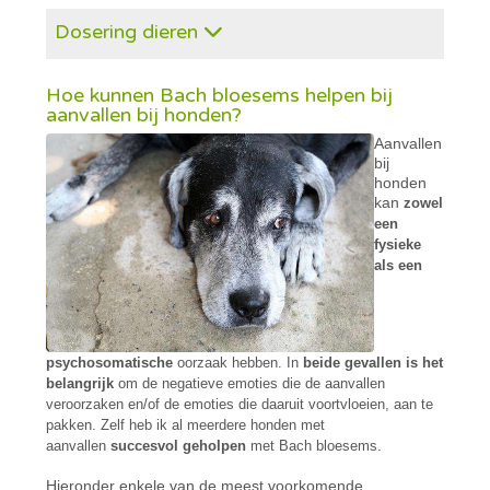
Dosering dieren
Hoe kunnen Bach bloesems helpen bij
aanvallen bij honden?
Aanvallen
bij
honden
kan
zowel
een
fysieke
als een
psychosomatische
oorzaak hebben. In
beide gevallen is het
belangrijk
om de negatieve emoties die de aanvallen
veroorzaken en/of de emoties die daaruit voortvloeien, aan te
pakken. Zelf heb ik al meerdere honden met
aanvallen
succesvol geholpen
met Bach bloesems.
Hieronder enkele van de meest voorkomende