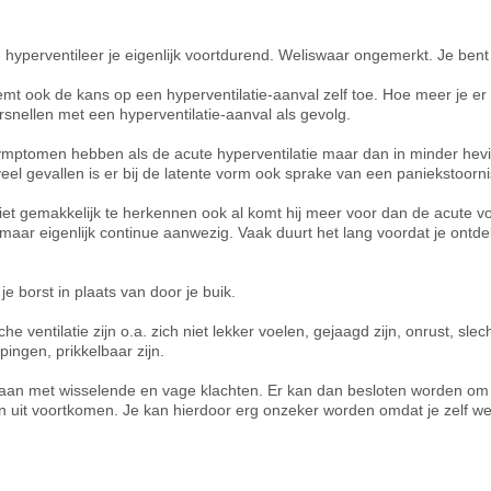
ie hyperventileer je eigenlijk voortdurend. Weliswaar ongemerkt. Je bent 
emt ook de kans op een hyperventilatie-aanval zelf toe. Hoe meer je er 
rsnellen met een hyperventilatie-aanval als gevolg.
symptomen hebben als de acute hyperventilatie maar dan in minder hev
eel gevallen is er bij de latente vorm ook sprake van een paniekstoorni
niet gemakkelijk te herkennen ook al komt hij meer voor dan de acute 
 maar eigenlijk continue aanwezig. Vaak duurt het lang voordat je ontde
 borst in plaats van door je buik.
 ventilatie zijn o.a. zich niet lekker voelen, gejaagd zijn, onrust, sle
pingen, prikkelbaar zijn.
 gaan met wisselende en vage klachten. Er kan dan besloten worden o
en uit voortkomen. Je kan hierdoor erg onzeker worden omdat je zelf wee