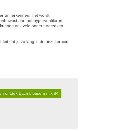
der te herkennen. Het wordt
 onbewust aan het hyperventileren.
n kunnen ook vele andere oorzaken
feit dat je zo lang in de onzekerheid
r en ontdek Bach bloesem mix 84