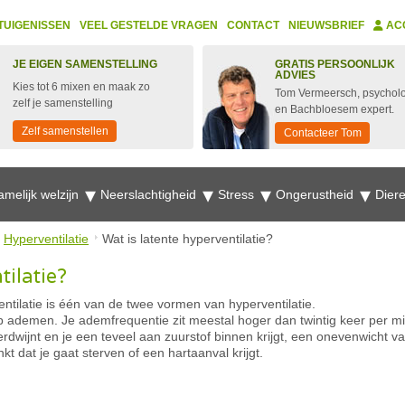
TUIGENISSEN
VEEL GESTELDE VRAGEN
CONTACT
NIEUWSBRIEF
AC
JE EIGEN SAMENSTELLING
GRATIS PERSOONLIJK
ADVIES
Kies tot 6 mixen en maak zo
Tom Vermeersch, psychol
zelf je samenstelling
en Bachbloesem expert.
Zelf samenstellen
Contacteer Tom
amelijk welzijn
Neerslachtigheid
Stress
Ongerustheid
Dier
Hyperventilatie
Wat is latente hyperventilatie?
tilatie?
entilatie is één van de twee vormen van hyperventilatie.
iep ademen. Je ademfrequentie zit meestal hoger dan twintig keer per m
erdwijnt en je een teveel aan zuurstof binnen krijgt, een onevenwicht v
kt dat je gaat sterven of een hartaanval krijgt.