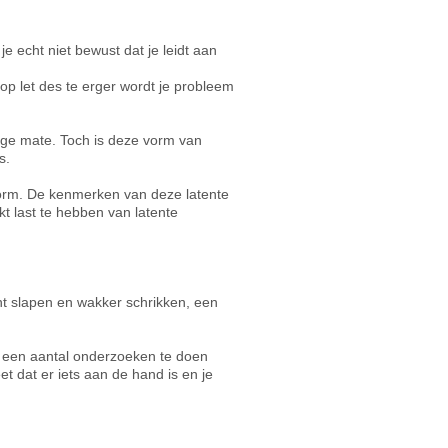
je echt niet bewust dat je leidt aan
op let des te erger wordt je probleem
ige mate. Toch is deze vorm van
s.
vorm. De kenmerken van deze latente
kt last te hebben van latente
cht slapen en wakker schrikken, een
m een aantal onderzoeken te doen
t dat er iets aan de hand is en je