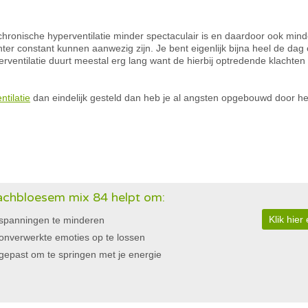
 chronische hyperventilatie minder spectaculair is en daardoor ook min
er constant kunnen aanwezig zijn. Je bent eigenlijk bijna heel de dag
ventilatie duurt meestal erg lang want de hierbij optredende klachte
ntilatie
dan eindelijk gesteld dan heb je al angsten opgebouwd door het 
chbloesem mix 84 helpt om:
Klik hie
spanningen te minderen
onverwerkte emoties op te lossen
gepast om te springen met je energie