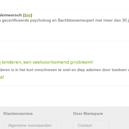
Vermeersch
(
bio
)
 gecertificeerde psycholoog en Bachbloesemexpert met meer dan 30 ja
ij kinderen, een veelvoorkomend probleem!
inderen is in het kort omschreven te snel en diep ademen door toedoen
kel
Klantenservice
Over Mariepure
Algemene voorwaarden
Contact