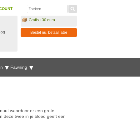
COUNT
Gratis +30 euro
oog
Bestel nu, betaal later
en
Fawning
inuut waardoor er een grote
an deze twee in je bloed geeft een