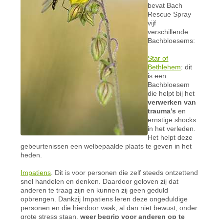
bevat Bach
Rescue Spray
vijf
verschillende
Bachbloesems:
Star of
Bethlehem
: dit
is een
Bachbloesem
die helpt bij het
verwerken van
trauma’s
en
ernstige shocks
in het verleden.
Het helpt deze
gebeurtenissen een welbepaalde plaats te geven in het
heden.
Impatiens
. Dit is voor personen die zelf steeds ontzettend
snel handelen en denken. Daardoor geloven zij dat
anderen te traag zijn en kunnen zij geen geduld
opbrengen. Dankzij Impatiens leren deze ongeduldige
personen en die hierdoor vaak, al dan niet bewust, onder
grote stress staan,
weer begrip voor anderen op te