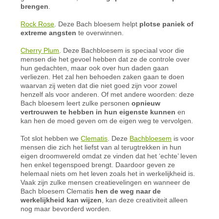
brengen
.
Rock Rose
. Deze Bach bloesem helpt
plotse paniek of
extreme angsten
te overwinnen.
Cherry Plum
. Deze Bachbloesem is speciaal voor die
mensen die het gevoel hebben dat ze de controle over
hun gedachten, maar ook over hun daden gaan
verliezen. Het zal hen behoeden zaken gaan te doen
waarvan zij weten dat die niet goed zijn voor zowel
henzelf als voor anderen. Of met andere woorden: deze
Bach bloesem leert zulke personen
opnieuw
vertrouwen te hebben in hun eigenste kunnen
en
kan hen de moed geven om de eigen weg te vervolgen.
Tot slot hebben we
Clematis
. Deze
Bachbloesem
is voor
mensen die zich het liefst van al terugtrekken in hun
eigen droomwereld omdat ze vinden dat het ‘echte’ leven
hen enkel tegenspoed brengt. Daardoor geven ze
helemaal niets om het leven zoals het in werkelijkheid is.
Vaak zijn zulke mensen creatievelingen en wanneer de
Bach bloesem Clematis
hen de weg naar de
werkelijkheid kan wijzen
, kan deze creativiteit alleen
nog maar bevorderd worden.