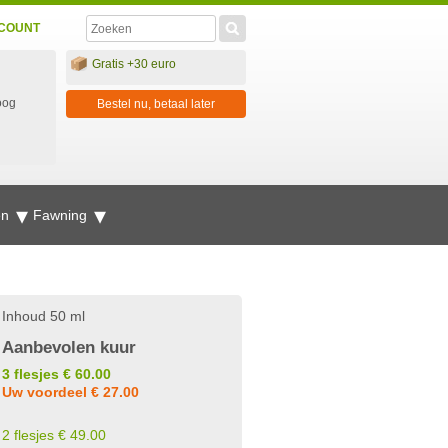
COUNT
Gratis +30 euro
oog
Bestel nu, betaal later
en
Fawning
Inhoud 50 ml
Aanbevolen kuur
3 flesjes € 60.00
Uw voordeel € 27.00
2 flesjes € 49.00