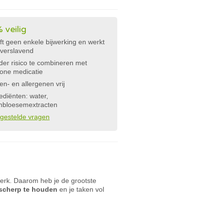
 veilig
t geen enkele bijwerking en werkt
 verslavend
er risico te combineren met
one medicatie
en- en allergenen vrij
ediënten: water,
hbloesemextracten
lgestelde vragen
werk. Daarom heb je de grootste
scherp te houden
en je taken vol