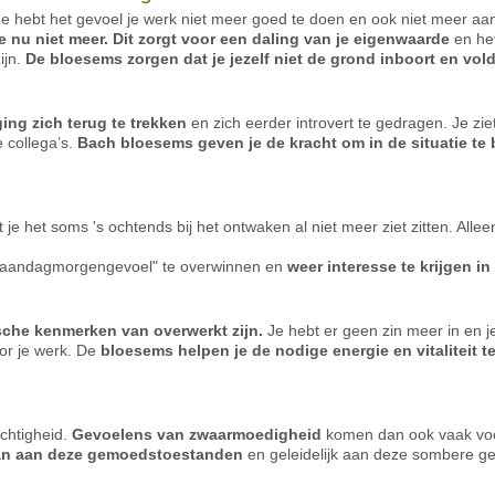
Je hebt het gevoel je werk niet meer goed te doen en ook niet meer aa
je nu niet meer. Dit zorgt voor een daling van je eigenwaarde
en het
ijn.
De bloesems zorgen dat je jezelf niet de grond inboort en vo
ging zich terug te trekken
en zich eerder introvert te gedragen. Je zie
 collega’s.
Bach bloesems geven je de kracht om in de situatie te bl
 je het soms 's ochtends bij het ontwaken al niet meer ziet zitten. Allee
maandagmorgengevoel" te overwinnen en
weer interesse te krijgen in
ische kenmerken van overwerkt zijn.
Je hebt er geen zin meer in en j
r je werk. De
bloesems helpen je de nodige energie en vitaliteit t
achtigheid.
Gevoelens van zwaarmoedigheid
komen dan ook vaak voor
aan aan deze gemoedstoestanden
en geleidelijk aan deze sombere ge