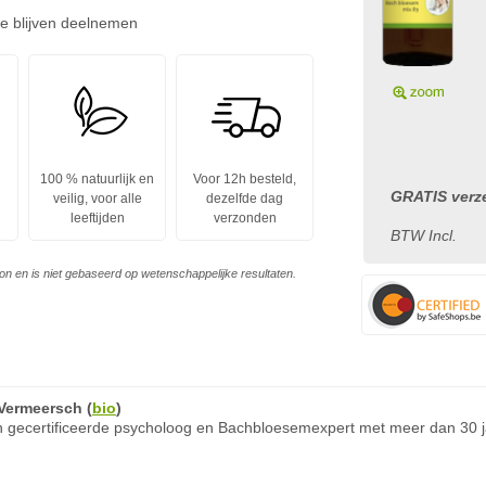
 te blijven deelnemen
100 % natuurlijk en
Voor 12h besteld,
GRATIS verze
veilig, voor alle
dezelfde dag
leeftijden
verzonden
BTW Incl.
on en is niet gebaseerd op wetenschappelijke resultaten.
Vermeersch
(
bio
)
 gecertificeerde psycholoog en Bachbloesemexpert met meer dan 30 ja