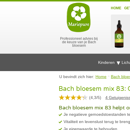
HOME
GE
Professioneel advies bij
de keuze van je Bach
bloesem
Kinderen
Lich
U bevindt zich hier:
Home
Bach bloe
Bach bloesem mix 83: O
(
4,3
/
5
)
4
Getuigenis
Bach bloesem mix 83 helpt o
Je negatieve gemoedstoestanden t
Vitaliteit en levenslust terug te bren
Je eigenwaarde te behouden