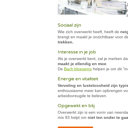
z
Sociaal zijn
Wie zich overwerkt heeft, heeft de
nei
brengt en maakt je onzichtbaar voor de
trekken.
Interesse in je job
Als je overwerkt bent, zal je merken dat
maakt je ellendig en moe
.
De
Bach bloesems
helpen je
om dit "
Energie en vitaliteit
Verveling en lusteloosheid zijn typ
enthousiasme meer kan opbrengen voo
arbeidsvreugde te beleven.
Opgewekt en blij
Overwerkt zijn is een vorm van neersl
mix 83 helpt om
niet ten onder te g