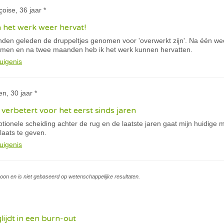
çoise, 36 jaar *
het werk weer hervat!
den geleden de druppeltjes genomen voor 'overwerkt zijn'. Na één wee
emen en na twee maanden heb ik het werk kunnen hervatten.
uigenis
en, 30 jaar *
verbetert voor het eerst sinds jaren
ionele scheiding achter de rug en de laatste jaren gaat mijn huidige ma
laats te geven.
uigenis
soon en is niet gebaseerd op wetenschappelijke resultaten.
lijdt in een burn-out