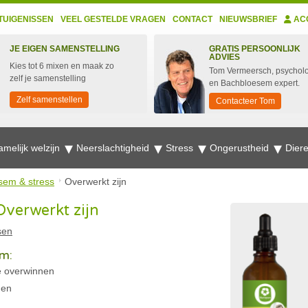
TUIGENISSEN
VEEL GESTELDE VRAGEN
CONTACT
NIEUWSBRIEF
AC
JE EIGEN SAMENSTELLING
GRATIS PERSOONLIJK
ADVIES
Kies tot 6 mixen en maak zo
Tom Vermeersch, psychol
zelf je samenstelling
en Bachbloesem expert.
Zelf samenstellen
Contacteer Tom
amelijk welzijn
Neerslachtigheid
Stress
Ongerustheid
Dier
sem & stress
Overwerkt zijn
verwerkt zijn
sen
m:
e overwinnen
gen