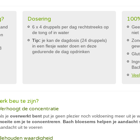
g?
Dosering
100%
aand
6 x 4 druppels per dag rechtstreeks op
Geef
de tong of in water
niet
en
Tip:
je kan de dagdosis (24 druppels)
Zond
in een flesje water doen en deze
gew
3
gedurende de dag opdrinken
Glut
Ingr
Bac
Vee
rk beu te zijn?
Verhoogt de concentratie
Als je
overwerkt bent
put je geen plezier noch voldoening meer uit je 
moeite om je te concentreren
.
Bach bloesems helpen je aandacht 
aandacht uit te voeren
Behouden waardigheid