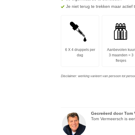
Je niet terug te trekken maar actief
6 X 4 druppels per
Aanbevolen kuur
dag
3 maanden = 3
flesjes
Disclaimer: werking varieert van persoon tot perso
Gecreëerd door
Tom 
Tom Vermeersch is een