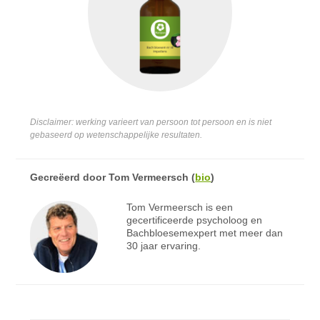
Disclaimer: werking varieert van persoon tot persoon en is niet
gebaseerd op wetenschappelijke resultaten.
Gecreëerd door
Tom Vermeersch
(
bio
)
Tom Vermeersch is een
gecertificeerde psycholoog en
Bachbloesemexpert met meer dan
30 jaar ervaring.