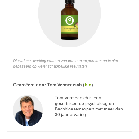
Disclaimer: werking varieert van persoon tot persoon en is niet
gebaseerd op wetenschappelijke resultaten.
Gecreëerd door
Tom Vermeersch
(
bio
)
Tom Vermeersch is een
gecertificeerde psycholoog en
Bachbloesemexpert met meer dan
30 jaar ervaring.