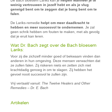
De Bach bloesem Lariks kan je
helpen wanneer je te
weinig vertrouwen in jezelf hebt en als je vlug
geneigd bent om te zeggen dat je bang bent om te
falen
.
De Lariks-remedie
helpt om meer daadkracht te
hebben en meer succesvol te ondernemen
. Je zal
geen schrik hebben om fouten te maken, met als gevolg
dat je eruit kan leren.
Wat Dr. Bach zegt over de Bach bloesem
Lariks:
Voor zij die zichzelf minder goed of bekwaam vinden dan
anderen in hun omgeving. Deze mensen verwachten dat
ze zullen falen. Zij riskeren niets en zetten zich niet
krachtdadig genoeg in om te slagen. Zij hebben het
gevoel nooit succesvol te zullen zijn.
Vrij vertaald vanuit: The Twelve Healers and Other
Remedies – Dr. E. Bach
Artikelen