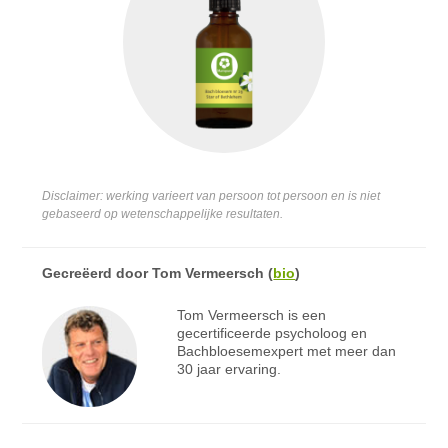
Disclaimer: werking varieert van persoon tot persoon en is niet
gebaseerd op wetenschappelijke resultaten.
Gecreëerd door
Tom Vermeersch
(
bio
)
Tom Vermeersch is een
gecertificeerde psycholoog en
Bachbloesemexpert met meer dan
30 jaar ervaring.