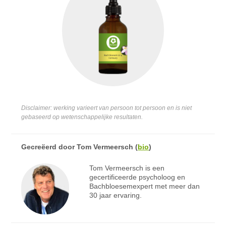
Disclaimer: werking varieert van persoon tot persoon en is niet
gebaseerd op wetenschappelijke resultaten.
Gecreëerd door
Tom Vermeersch
(
bio
)
Tom Vermeersch is een
gecertificeerde psycholoog en
Bachbloesemexpert met meer dan
30 jaar ervaring.