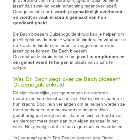
je overwerkt voelt en hierdoor uitgeput raakt. Je vindt
jezelf dan zwak en voelt minachting tegenover jezelf.
Door je zachte aard,
wordt je gemakkelijk overheerst
en wordt er vaak misbruik gemaakt van hun
goedaardigheid
.
De Bach bloesem Duizendguldenkruid kan je helpen om
jezelf opnieuw de moeite waard te vinden, en vandaar uit
de kracht te vinden om ‘neen’ te zeggen en om voor
jezelf op te komen. De Bach bloesem
Duizendguldenkruid helpt je om
jezelf te ontplooien en
om gemotiveerd te helpen
in plaats van slaafs te
volgen.
Wat Dr. Bach zegt over de Bach bloesem
Duizendguldenkruid:
Dit zijn vriendelijke, rustige mensen die anderen
overdreven van dienst willen zijn. Hierbij overschatten zij
hun kracht. Door hun verlangen om te helpen worden ze
meer bedienden dan hulpvaardige helpers. Hun
goedhartigheid zorgt ervoor dat men zich zo hard inzet
en hierdoor meer doen dan hun eigen aandeel in het
werk. Het gevolg is dat ze hun eigen taak verwaarlozen.
Vrij vertaald vanuit: The Twelve Healers and Other