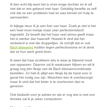
Ik ben echt blij want het is onze enige dochter en ik wil
niet dat er iets gebeurt met haar. Gelukkig besefte ze zelf
ook dat ze een probleem had en was bereid om hulp te
aanvaarden.
In bijlage stuur ik je een foto van haar. Zoals je ziet is het
een heel mooi meisje maar zeer perfectionistisch
ingesteld. Ze beseft dat het haar veel stress geeft maar
het is sterker dan haarzelf. Hoewel ik vind dat het
verbeterd is met die druppeltjes. Je schrijft dat er ook
Bach bloesems
inzitten tegen perfectionisme en ik denk
dat ze hun werk goed doen.
Ik weet dat haar probleem iets is waar je blijvend moet
van oppassen. Daarom zal ik waakzaam blijven en wil ik
graag nog één flesje van de Bach bloesemcombinatie
bestellen. Zo heb ik altijd een flesje bij de hand voor in
geval het nodig zou zijn. Misschien ben ik overbezorgd
maar ik vind dat het beter is te voorkomen dan te
genezen.
Ook bedankt voor je advies en als er nog iets is met ons
Anneke zal ik je zeker contacteren.