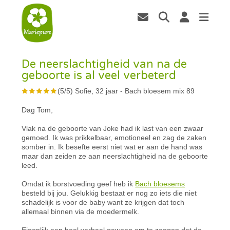
De neerslachtigheid van na de
geboorte is al veel verbeterd
(
5
/
5
)
Sofie, 32 jaar
-
Bach bloesem mix 89
Dag Tom,
Vlak na de geboorte van Joke had ik last van een zwaar
gemoed. Ik was prikkelbaar, emotioneel en zag de zaken
somber in. Ik besefte eerst niet wat er aan de hand was
maar dan zeiden ze aan neerslachtigheid na de geboorte
leed.
Omdat ik borstvoeding geef heb ik
Bach bloesems
besteld bij jou. Gelukkig bestaat er nog zo iets die niet
schadelijk is voor de baby want ze krijgen dat toch
allemaal binnen via de moedermelk.
Eigenlijk een heel verhaal gewoon om te zeggen dat de