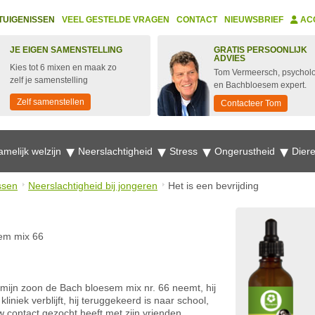
TUIGENISSEN
VEEL GESTELDE VRAGEN
CONTACT
NIEUWSBRIEF
AC
JE EIGEN SAMENSTELLING
GRATIS PERSOONLIJK
ADVIES
Kies tot 6 mixen en maak zo
Tom Vermeersch, psychol
zelf je samenstelling
en Bachbloesem expert.
Zelf samenstellen
Contacteer Tom
amelijk welzijn
Neerslachtigheid
Stress
Ongerustheid
Dier
ssen
Neerslachtigheid bij jongeren
Het is een bevrijding
em mix 66
s mijn zoon de Bach bloesem mix nr. 66 neemt, hij
niek verblijft, hij teruggekeerd is naar school,
w contact gezocht heeft met zijn vrienden.