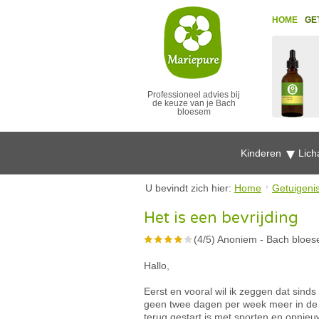
HOME
GE
Professioneel advies bij
de keuze van je Bach
bloesem
Kinderen
Lich
U bevindt zich hier:
Home
Getuigeni
Het is een bevrijding
(
4
/
5
)
Anoniem
-
Bach bloes
Hallo,
Eerst en vooral wil ik zeggen dat sind
geen twee dagen per week meer in de kli
terug gestart is met sporten en opnieu