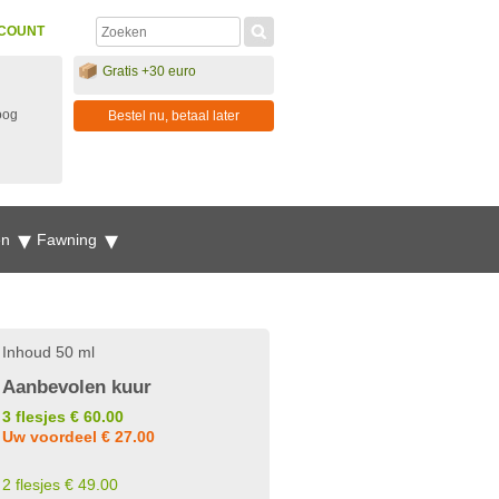
COUNT
Gratis +30 euro
oog
Bestel nu, betaal later
en
Fawning
Inhoud 50 ml
Aanbevolen kuur
3 flesjes € 60.00
Uw voordeel € 27.00
2 flesjes € 49.00