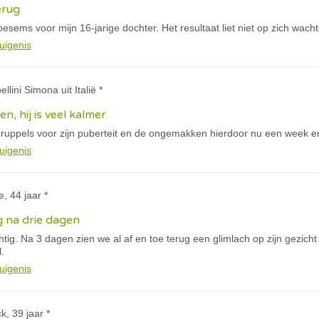
erug
esems voor mijn 16-jarige dochter. Het resultaat liet niet op zich wachte
uigenis
llini Simona uit Italië *
, hij is veel kalmer
uppels voor zijn puberteit en de ongemakken hierdoor nu een week en d
uigenis
e, 44 jaar *
 na drie dagen
htig. Na 3 dagen zien we al af en toe terug een glimlach op zijn gezich
.
uigenis
k, 39 jaar *