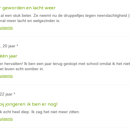
er geworden en lacht weer
 al een stuk beter. Ze neemt nu de druppeltjes tegen neerslachtigheid
ral meer lacht en welgezinder is.
uigenis
e, 20 jaar *
één jaar
eer hervatten! Ik ben een jaar terug gestopt met school omdat ik het nie
et leven echt somber in.
uigenis
22 jaar *
ij jongeren: ik ben er nog!
ik echt heel diep. Ik zag het niet meer zitten.
uigenis