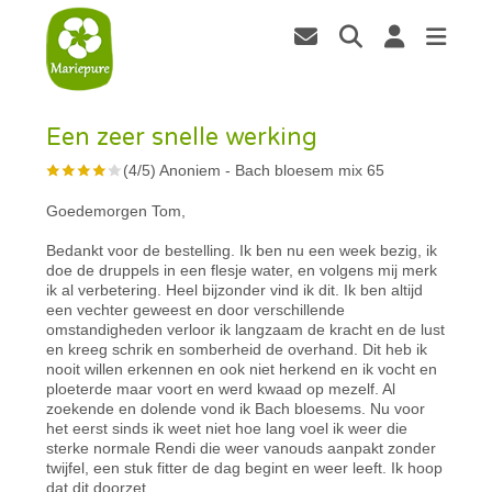
Een zeer snelle werking
(
4
/
5
)
Anoniem
-
Bach bloesem mix 65
Goedemorgen Tom,
Bedankt voor de bestelling. Ik ben nu een week bezig, ik
doe de druppels in een flesje water, en volgens mij merk
ik al verbetering. Heel bijzonder vind ik dit. Ik ben altijd
een vechter geweest en door verschillende
omstandigheden verloor ik langzaam de kracht en de lust
en kreeg schrik en somberheid de overhand. Dit heb ik
nooit willen erkennen en ook niet herkend en ik vocht en
ploeterde maar voort en werd kwaad op mezelf. Al
zoekende en dolende vond ik Bach bloesems. Nu voor
het eerst sinds ik weet niet hoe lang voel ik weer die
sterke normale Rendi die weer vanouds aanpakt zonder
twijfel, een stuk fitter de dag begint en weer leeft. Ik hoop
dat dit doorzet.