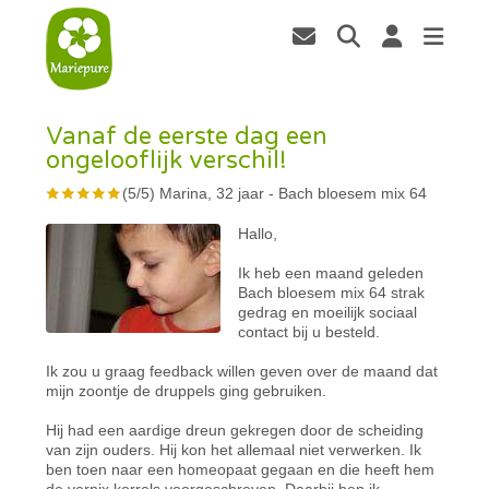
Vanaf de eerste dag een
ongelooflijk verschil!
(
5
/
5
)
Marina, 32 jaar
-
Bach bloesem mix 64
Hallo,
Ik heb een maand geleden
Bach bloesem mix 64 strak
gedrag en moeilijk sociaal
contact bij u besteld.
Ik zou u graag feedback willen geven over de maand dat
mijn zoontje de druppels ging gebruiken.
Hij had een aardige dreun gekregen door de scheiding
van zijn ouders. Hij kon het allemaal niet verwerken. Ik
ben toen naar een homeopaat gegaan en die heeft hem
de vernix korrels voorgeschreven. Daarbij ben ik