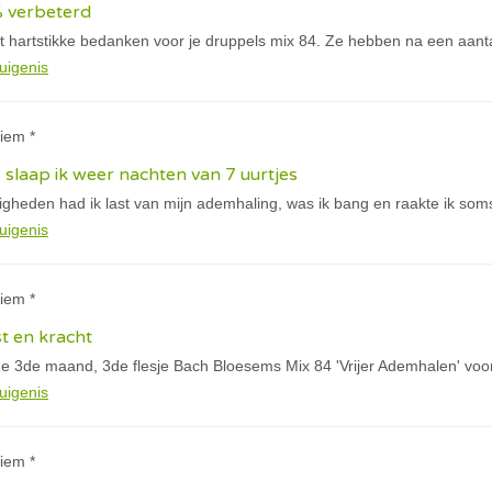
% verbeterd
vast hartstikke bedanken voor je druppels mix 84. Ze hebben na een aa
uigenis
iem *
 slaap ik weer nachten van 7 uurtjes
igheden had ik last van mijn ademhaling, was ik bang en raakte ik soms
uigenis
iem *
st en kracht
de 3de maand, 3de flesje Bach Bloesems Mix 84 'Vrijer Ademhalen' voor
uigenis
iem *