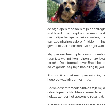
de afgelopen maanden mijn ademregie er
wist hoe ik überhaupt nog adem moest h
nachtelijke hevige paniekaanvallen, me
van ademhalingsspieren/middenrif, tin
gevoel te zullen stikken. De angst was 
Mijn partner heeft tijdens mijn zoveels
naar iets wat mij kon helpen en zo kw
terecht. De informatie over Bachbloesem
de volgende dag mijn bestelling bij jou
Al stond ik er met een open mind in, de 
hoge verwachtingen van had.
Bachbloesemremedies/mixen zijn mij al
uiteenlopende klachten al meerdere mal
helaas zonder het gewenste resultaat.
Niet heel verwonderlijk daar mijn licha