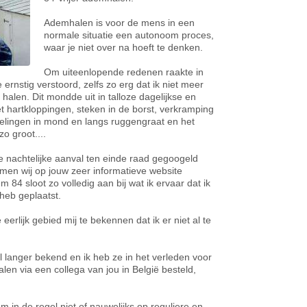
Ademhalen is voor de mens in een
normale situatie een autonoom proces,
waar je niet over na hoeft te denken.
Om uiteenlopende redenen raakte in
nstig verstoord, zelfs zo erg dat ik niet meer
alen. Dit mondde uit in talloze dagelijkse en
t hartkloppingen, steken in de borst, verkramping
telingen in mond en langs ruggengraat en het
zo groot....
te nachtelijke aanval ten einde raad gegoogeld
amen wij op jouw zeer informatieve website
 84 sloot zo volledig aan bij wat ik ervaar dat ik
 heb geplaatst.
eerlijk gebied mij te bekennen dat ik er niet al te
 langer bekend en ik heb ze in het verleden voor
en via een collega van jou in België besteld,
am in de regel niet of nauwelijks op reguliere en