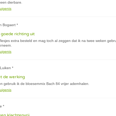
 een dierbare.
uigenis
n Bogaert *
goede richting uit
 flesjes extra besteld en mag toch al zeggen dat ik na twee weken geb
arneem.
uigenis
Luiken *
et de werking
n gebruik ik de bloesemmix Bach 84 vrijer ademhalen.
uigenis
e *
ken klachtenvrij