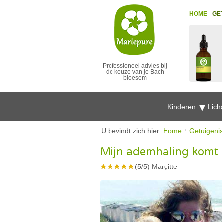
HOME
GE
Professioneel advies bij
de keuze van je Bach
bloesem
Kinderen
Lich
U bevindt zich hier:
Home
Getuigeni
Mijn ademhaling komt 
(
5
/
5
)
Margitte