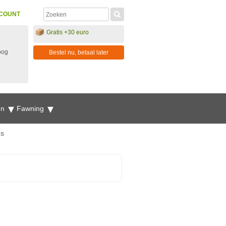
COUNT
Gratis +30 euro
oog
Bestel nu, betaal later
en
Fawning
ns