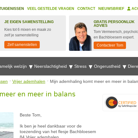
TUIGENISSEN
VEEL GESTELDE VRAGEN
CONTACT
NIEUWSBRIEF
AC
JE EIGEN SAMENSTELLING
GRATIS PERSOONLIJK
ADVIES
Kies tot 6 mixen en maak zo
Tom Vermeersch, psychol
zelf je samenstelling
en Bachbloesem expert.
Zelf samenstellen
Contacteer Tom
amelijk welzijn
Neerslachtigheid
Stress
Ongerustheid
Dier
ssen
Vrijer ademhalen
Mijn ademhaling komt meer en meer in bala
meer en meer in balans
Beste Tom,
Ik ben je heel dankbaar voor de
toezending van het flesje Bachbloesem
84 Vrijer ademhalen.