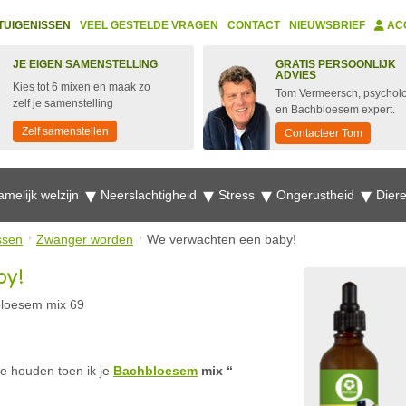
TUIGENISSEN
VEEL GESTELDE VRAGEN
CONTACT
NIEUWSBRIEF
AC
JE EIGEN SAMENSTELLING
GRATIS PERSOONLIJK
ADVIES
Kies tot 6 mixen en maak zo
Tom Vermeersch, psychol
zelf je samenstelling
en Bachbloesem expert.
Zelf samenstellen
Contacteer Tom
amelijk welzijn
Neerslachtigheid
Stress
Ongerustheid
Dier
ssen
Zwanger worden
We verwachten een baby!
by!
loesem mix 69
e houden toen ik je
Bachbloesem
mix “