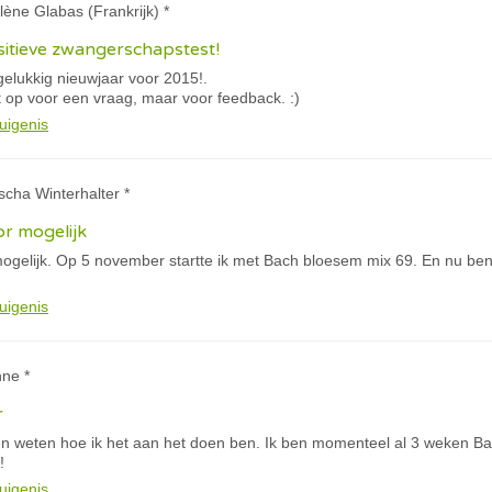
lène Glabas (Frankrijk) *
sitieve zwangerschapstest!
gelukkig nieuwjaar voor 2015!.
 op voor een vraag, maar voor feedback. :)
uigenis
scha Winterhalter *
oor mogelijk
r mogelijk. Op 5 november startte ik met Bach bloesem mix 69. En nu be
uigenis
nne *
r
en weten hoe ik het aan het doen ben. Ik ben momenteel al 3 weken 
!
uigenis