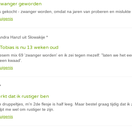
 zwanger geworden
ls gekocht - zwanger worden, omdat na jaren van proberen en mislukte IUI
uigenis
andra Hanzl uit Slowakije *
Tobias is nu 13 weken oud
sem mix 69 'zwanger worden' en ik zei tegen mezelf: "laten we het een
geen kwaad'.
uigenis
*
kt dat ik rustiger ben
 druppeltjes, m'n 2de flesje is half leeg. Maar bestel graag tijdig dat ik
t me wel om rustiger te zijn.
uigenis