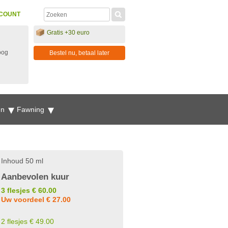
COUNT
Gratis +30 euro
oog
Bestel nu, betaal later
en
Fawning
Inhoud 50 ml
Aanbevolen kuur
3 flesjes € 60.00
Uw voordeel € 27.00
2 flesjes € 49.00