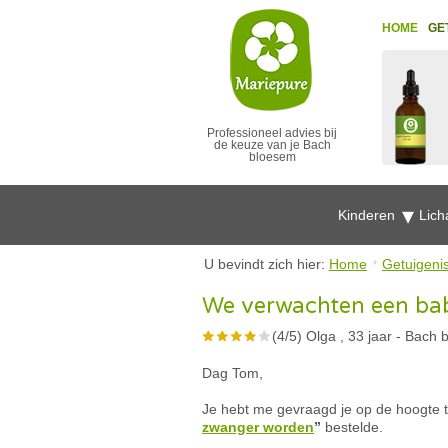
HOME
GE
Professioneel advies bij
de keuze van je Bach
bloesem
Kinderen
Lich
U bevindt zich hier:
Home
Getuigeni
We verwachten een ba
(
4
/
5
)
Olga , 33 jaar
-
Bach b
Dag Tom,
Je hebt me gevraagd je op de hoogte t
zwanger worden
”
bestelde.