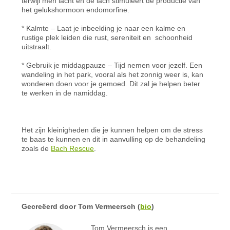
terwijl men lacht en de lach stimuleert de productie van
het gelukshormoon endomorfine.
* Kalmte – Laat je inbeelding je naar een kalme en
rustige plek leiden die rust, sereniteit en schoonheid
uitstraalt.
* Gebruik je middagpauze – Tijd nemen voor jezelf. Een
wandeling in het park, vooral als het zonnig weer is, kan
wonderen doen voor je gemoed. Dit zal je helpen beter
te werken in de namiddag.
Het zijn kleinigheden die je kunnen helpen om de stress
te baas te kunnen en dit in aanvulling op de behandeling
zoals de
Bach Rescue
.
Gecreëerd door
Tom Vermeersch
(
bio
)
Tom Vermeersch is een