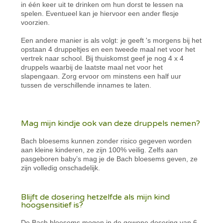
in één keer uit te drinken om hun dorst te lessen na
spelen. Eventueel kan je hiervoor een ander flesje
voorzien.
Een andere manier is als volgt: je geeft 's morgens bij het
opstaan 4 druppeltjes en een tweede maal net voor het
vertrek naar school. Bij thuiskomst geef je nog 4 x 4
druppels waarbij de laatste maal net voor het
slapengaan. Zorg ervoor om minstens een half uur
tussen de verschillende innames te laten.
Mag mijn kindje ook van deze druppels nemen?
Bach bloesems kunnen zonder risico gegeven worden
aan kleine kinderen, ze zijn 100% veilig. Zelfs aan
pasgeboren baby’s mag je de Bach bloesems geven, ze
zijn volledig onschadelijk.
Blijft de dosering hetzelfde als mijn kind
hoogsensitief is?
De Bach bloesems mogen in de gewone dosering van 6