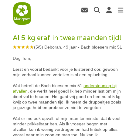
Al 5 kg eraf in twee maanden tijd!
(
5
/
5
)
Deborah, 49 jaar
-
Bach bloesem mix 51
Dag Tom,
Eerst en vooral bedankt voor je luisterend oor, gewoon
mijn verhaal kunnen vertellen is al een opluchting.
Wat betreft de Bach bloesem mix 51
ondersteuning bij
afvallen
, die werkt heel goed! Ik heb minder last om mijn
dieet vol te houden. Het gaat vrij goed en ben nu al 5 kg
kwijt op twee maanden tijd. Ik neem de druppeltjes zoals
je gezegd hebt en probeer ze niet te vergeten.
Wat er me ook opvalt, of mijn man tenminste, dat ik veel
minder prikkelbaar ben. Als ik vroeger begon met
afvallen kon ik weinig verdragen en had kritiek op alles
vooral naar mijn zoon en man toe. Nu kan ik