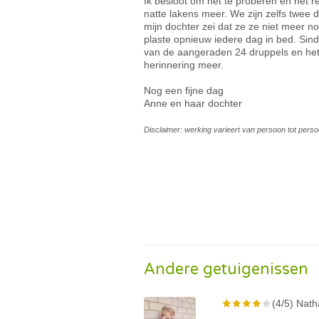
Ik besloot om het te proberen en het r
natte lakens meer. We zijn zelfs twee
mijn dochter zei dat ze ze niet meer n
plaste opnieuw iedere dag in bed. Sinds
van de aangeraden 24 druppels en het
herinnering meer.
Nog een fijne dag
Anne en haar dochter
Disclaimer: werking varieert van persoon tot perso
Andere getuigenissen
(4/5) Nath