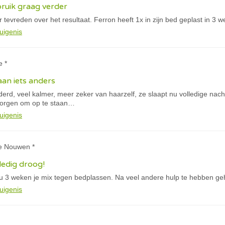
ruik graag verder
er tevreden over het resultaat. Ferron heeft 1x in zijn bed geplast in 3 we
uigenis
e *
an iets anders
derd, veel kalmer, meer zeker van haarzelf, ze slaapt nu volledige na
morgen om op te staan…
uigenis
ke Nouwen *
ledig droog!
u 3 weken je mix tegen bedplassen. Na veel andere hulp te hebben geh
uigenis