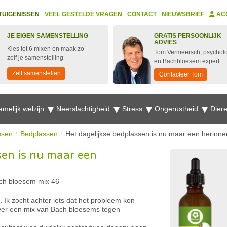
TUIGENISSEN
VEEL GESTELDE VRAGEN
CONTACT
NIEUWSBRIEF
AC
JE EIGEN SAMENSTELLING
GRATIS PERSOONLIJK
ADVIES
Kies tot 6 mixen en maak zo
Tom Vermeersch, psychol
zelf je samenstelling
en Bachbloesem expert.
Zelf samenstellen
Contacteer Tom
amelijk welzijn
Neerslachtigheid
Stress
Ongerustheid
Dier
ssen
Bedplassen
Het dagelijkse bedplassen is nu maar een herinne
sen is nu maar een
ch bloesem mix 46
. Ik zocht achter iets dat het probleem kon
ver een mix van Bach bloesems tegen