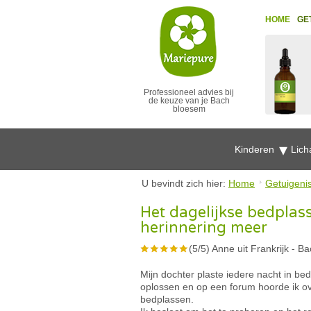
HOME
GE
Professioneel advies bij
de keuze van je Bach
bloesem
Kinderen
Lich
U bevindt zich hier:
Home
Getuigeni
Het dagelijkse bedplas
herinnering meer
(
5
/
5
)
Anne uit Frankrijk
-
Ba
Mijn dochter plaste iedere nacht in bed
oplossen en op een forum hoorde ik o
bedplassen.