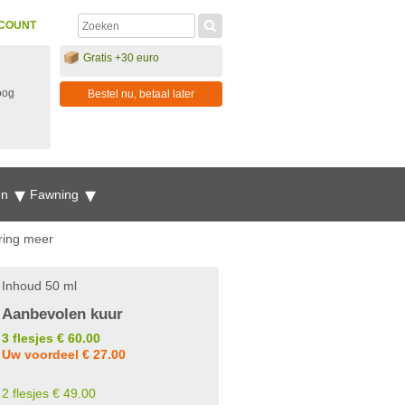
COUNT
Gratis +30 euro
oog
Bestel nu, betaal later
en
Fawning
ring meer
Inhoud 50 ml
Aanbevolen kuur
3 flesjes € 60.00
Uw voordeel € 27.00
2 flesjes € 49.00