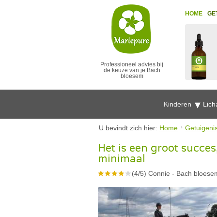
HOME
GE
Professioneel advies bij
de keuze van je Bach
bloesem
Kinderen
Lich
U bevindt zich hier:
Home
Getuigeni
Het is een groot succes
minimaal
(
4
/
5
)
Connie
-
Bach bloesem