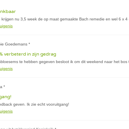
ankbaar
 krijgen nu 3,5 week de op maat gemaakte Bach remedie en wel 6 x 4 
uigenis
bie Goedemans *
% verbeterd in zijn gedrag
loesems te hebben gegeven besloot ik om dit weekend naar het bos te
uigenis
a *
tgang!
dback geven. Ik zie echt vooruitgang!
uigenis