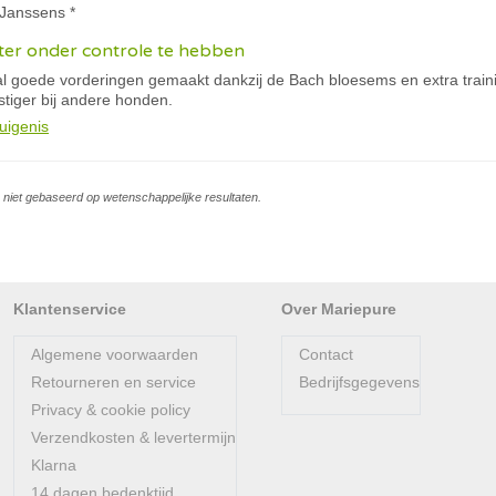
 Janssens *
 beter onder controle te hebben
al goede vorderingen gemaakt dankzij de Bach bloesems en extra traini
stiger bij andere honden.
uigenis
is niet gebaseerd op wetenschappelijke resultaten.
Klantenservice
Over Mariepure
Algemene voorwaarden
Contact
Retourneren en service
Bedrijfsgegevens
Privacy & cookie policy
Verzendkosten & levertermijn
Klarna
14 dagen bedenktijd