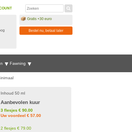
COUNT
Gratis +30 euro
oog
Bestel nu, betaal later
en
Fawning
minimaal
Inhoud 50 ml
Aanbevolen kuur
3 flesjes € 90.00
Uw voordeel € 57.00
2 flesjes € 79.00