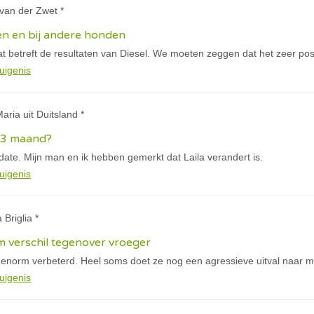
y van der Zwet *
en en bij andere honden
t betreft de resultaten van Diesel. We moeten zeggen dat het zeer posit
uigenis
aria uit Duitsland *
n 3 maand?
pdate. Mijn man en ik hebben gemerkt dat Laila verandert is.
uigenis
 Briglia *
 verschil tegenover vroeger
 enorm verbeterd. Heel soms doet ze nog een agressieve uitval naar mi
uigenis