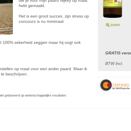
die je voor mijn paard Nijkey op maat
hebt gemaakt.
Het is een groot succes, zijn stress op
concours is nu minimaal.
met 100% zekerheid zeggen maar hij oogt ook
GRATIS verze
BTW Incl.
 bestellen op maat voor een ander paard. Maar ik
te beschrijven.
s niet gebaseerd op wetenschappelijke resultaten.