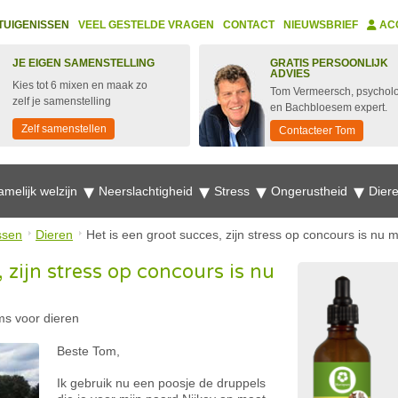
TUIGENISSEN
VEEL GESTELDE VRAGEN
CONTACT
NIEUWSBRIEF
AC
JE EIGEN SAMENSTELLING
GRATIS PERSOONLIJK
ADVIES
Kies tot 6 mixen en maak zo
Tom Vermeersch, psychol
zelf je samenstelling
en Bachbloesem expert.
Zelf samenstellen
Contacteer Tom
amelijk welzijn
Neerslachtigheid
Stress
Ongerustheid
Dier
ssen
Dieren
Het is een groot succes, zijn stress op concours is nu 
, zijn stress op concours is nu
s voor dieren
Beste Tom,
Ik gebruik nu een poosje de druppels