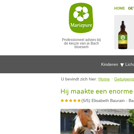
HOME
GE
Professioneel advies bij
de keuze van je Bach
bloesem
Kinderen
Lich
U bevindt zich hier:
Home
Getuigeni
Hij maakte een enorme
(
5
/
5
)
Elisabeth Baurain
-
Ba