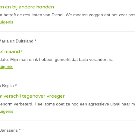
en en bij andere honden
t betreft de resultaten van Diesel. We moeten zeggen dat het zeer posit
uigenis
aria uit Duitsland *
n 3 maand?
pdate. Mijn man en ik hebben gemerkt dat Laila verandert is.
uigenis
 Briglia *
 verschil tegenover vroeger
 enorm verbeterd. Heel soms doet ze nog een agressieve uitval naar mi
uigenis
 Janssens *