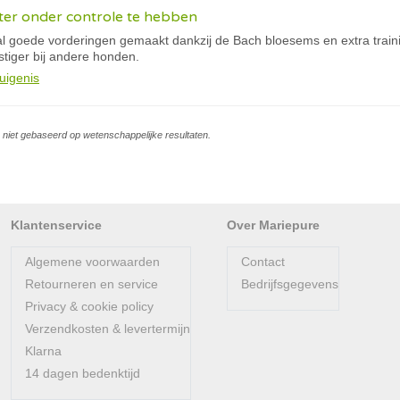
 beter onder controle te hebben
al goede vorderingen gemaakt dankzij de Bach bloesems en extra traini
stiger bij andere honden.
uigenis
is niet gebaseerd op wetenschappelijke resultaten.
Klantenservice
Over Mariepure
Algemene voorwaarden
Contact
Retourneren en service
Bedrijfsgegevens
Privacy & cookie policy
Verzendkosten & levertermijn
Klarna
14 dagen bedenktijd