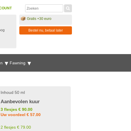
COUNT
Gratis +30 euro
oog
Bestel nu, betaal later
en
Fawning
Inhoud 50 ml
Aanbevolen kuur
3 flesjes € 90.00
Uw voordeel € 57.00
2 flesjes € 79.00