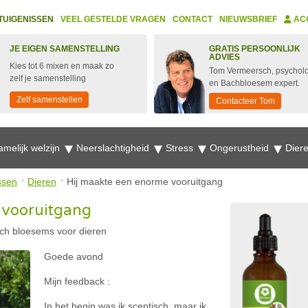
TUIGENISSEN
VEEL GESTELDE VRAGEN
CONTACT
NIEUWSBRIEF
AC
JE EIGEN SAMENSTELLING
GRATIS PERSOONLIJK
ADVIES
Kies tot 6 mixen en maak zo
Tom Vermeersch, psychol
zelf je samenstelling
en Bachbloesem expert.
Zelf samenstellen
Contacteer Tom
amelijk welzijn
Neerslachtigheid
Stress
Ongerustheid
Dier
ssen
Dieren
Hij maakte een enorme vooruitgang
 vooruitgang
ch bloesems voor dieren
Goede avond
Mijn feedback :
In het begin was ik sceptisch, maar ik