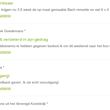
ankbaar
 krijgen nu 3,5 week de op maat gemaakte Bach remedie en wel 6 x 4 
uigenis
bie Goedemans *
% verbeterd in zijn gedrag
loesems te hebben gegeven besloot ik om dit weekend naar het bos te
uigenis
a *
tgang!
dback geven. Ik zie echt vooruitgang!
uigenis
nne uit het Verenigd Koninkrijk *