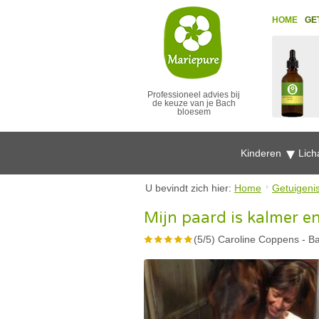
HOME
GE
Professioneel advies bij
de keuze van je Bach
bloesem
Kinderen
Lich
U bevindt zich hier:
Home
Getuigeni
Mijn paard is kalmer e
(
5
/
5
)
Caroline Coppens
-
Ba