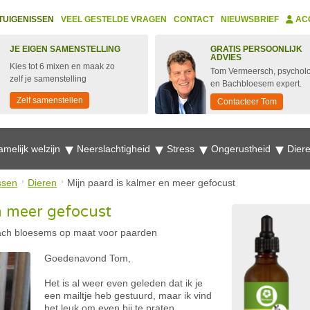
TUIGENISSEN
VEEL GESTELDE VRAGEN
CONTACT
NIEUWSBRIEF
AC
JE EIGEN SAMENSTELLING
GRATIS PERSOONLIJK
ADVIES
Kies tot 6 mixen en maak zo
Tom Vermeersch, psychol
zelf je samenstelling
en Bachbloesem expert.
Zelf samenstellen
Contacteer Tom
amelijk welzijn
Neerslachtigheid
Stress
Ongerustheid
Dier
ssen
Dieren
Mijn paard is kalmer en meer gefocust
n meer gefocust
ch bloesems op maat voor paarden
Goedenavond Tom,
Het is al weer even geleden dat ik je
een mailtje heb gestuurd, maar ik vind
het leuk om even bij te praten.