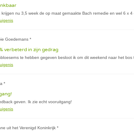
ankbaar
 krijgen nu 3,5 week de op maat gemaakte Bach remedie en wel 6 x 4 
uigenis
bie Goedemans *
% verbeterd in zijn gedrag
loesems te hebben gegeven besloot ik om dit weekend naar het bos te
uigenis
a *
tgang!
dback geven. Ik zie echt vooruitgang!
uigenis
nne uit het Verenigd Koninkrijk *