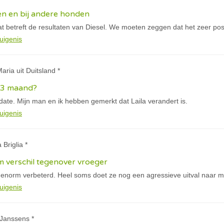
en en bij andere honden
t betreft de resultaten van Diesel. We moeten zeggen dat het zeer posit
uigenis
aria uit Duitsland *
n 3 maand?
pdate. Mijn man en ik hebben gemerkt dat Laila verandert is.
uigenis
 Briglia *
 verschil tegenover vroeger
 enorm verbeterd. Heel soms doet ze nog een agressieve uitval naar mi
uigenis
 Janssens *