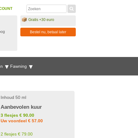
COUNT
Gratis +30 euro
oog
Bestel nu, betaal later
en
Fawning
Inhoud 50 ml
Aanbevolen kuur
3 flesjes € 90.00
Uw voordeel € 57.00
2 flesjes € 79.00