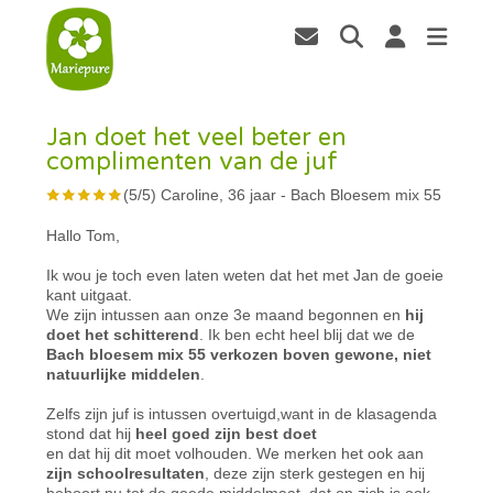
Jan doet het veel beter en
complimenten van de juf
(
5
/
5
)
Caroline, 36 jaar
-
Bach Bloesem mix 55
Hallo Tom,
Ik wou je toch even laten weten dat het met Jan de goeie
kant uitgaat.
We zijn intussen aan onze 3e maand begonnen en
hij
doet het schitterend
. Ik ben echt heel blij dat we de
Bach bloesem mix 55 verkozen boven gewone, niet
natuurlijke middelen
.
Zelfs zijn juf is intussen overtuigd,want in de klasagenda
stond dat hij
heel goed zijn best doet
en dat hij dit moet volhouden. We merken het ook aan
zijn schoolresultaten
, deze zijn sterk gestegen en hij
behoort nu tot de goede middelmaat, dat op zich is ook