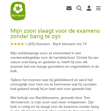
Mijn zoon slaagt voor de examens
zonder bang te zijn
(
4
/
5
)
Anoniem
-
Bach bloesem mix 74
Mijn achttienjarige zoon zit momenteel in een
voorbereidingsklas voor de handelschool. Omdat hij van
nature snel bang en gesloten is, heeft hij voor elk
examen last van bange gevoelens en ongemakken in de
buik.
Tijdens het examen was hij geblokkeerd en werd het
onmogelijk voor hem om te herinneren wat hij voordien
had geleerd terwijl hij er heel veel voor gewerkt had.
Met behulp van Bachbloesems, gemaakt door Tom
Vermeersch, is mijn zoon veel meer ontspannen. Zijn
buik is rustig en hij slaagt voor de examens zonder bang
te zijn. Hij herinnert zich alles wat hij de dag voordien