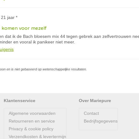
 21 jaar *
e komen voor mezelf
en dat ik de Bach bloesem mix 44 tegen gebrek aan zelfvertrouwen neem.
minder en vooral ik panikeer niet meer.
uigenis
soon en is niet gebaseerd op wetenschappelijke resultaten.
Klantenservice
Over Mariepure
Algemene voorwaarden
Contact
Retourneren en service
Bedrijfsgegevens
Privacy & cookie policy
Verzendkosten & levertermijn