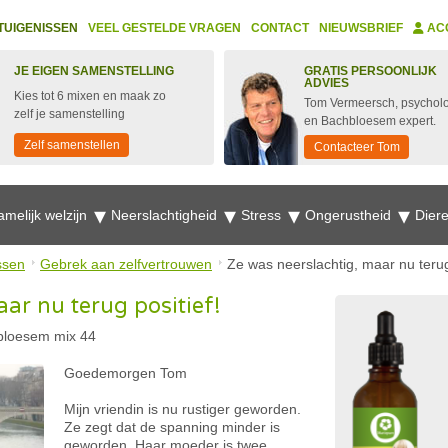
TUIGENISSEN
VEEL GESTELDE VRAGEN
CONTACT
NIEUWSBRIEF
AC
JE EIGEN SAMENSTELLING
GRATIS PERSOONLIJK
ADVIES
Kies tot 6 mixen en maak zo
Tom Vermeersch, psychol
zelf je samenstelling
en Bachbloesem expert.
Zelf samenstellen
Contacteer Tom
amelijk welzijn
Neerslachtigheid
Stress
Ongerustheid
Dier
ssen
Gebrek aan zelfvertrouwen
Ze was neerslachtig, maar nu terug
ar nu terug positief!
bloesem mix 44
Goedemorgen Tom
Mijn vriendin is nu rustiger geworden.
Ze zegt dat de spanning minder is
geworden. Haar moeder is twee