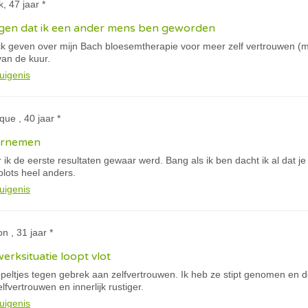
, 47 jaar *
eggen dat ik een ander mens ben geworden
k geven over mijn Bach bloesemtherapie voor meer zelf vertrouwen (mix
van de kuur.
uigenis
que , 40 jaar *
ernemen
ik de eerste resultaten gewaar werd. Bang als ik ben dacht ik al dat 
plots heel anders.
uigenis
n , 31 jaar *
erksituatie loopt vlot
eltjes tegen gebrek aan zelfvertrouwen. Ik heb ze stipt genomen en de 
fvertrouwen en innerlijk rustiger.
uigenis