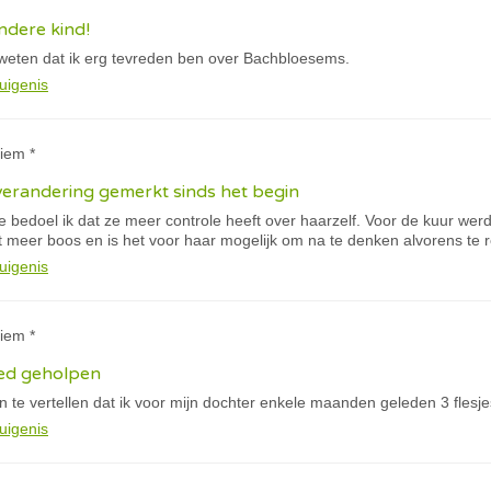
dere kind!
en weten dat ik erg tevreden ben over Bachbloesems.
uigenis
iem *
verandering gemerkt sinds het begin
ee bedoel ik dat ze meer controle heeft over haarzelf. Voor de kuur wer
t meer boos en is het voor haar mogelijk om na te denken alvorens te 
uigenis
iem *
oed geholpen
n te vertellen dat ik voor mijn dochter enkele maanden geleden 3 fles
uigenis