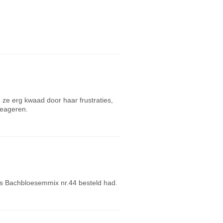
d ze erg kwaad door haar frustraties,
reageren.
jes Bachbloesemmix nr.44 besteld had.