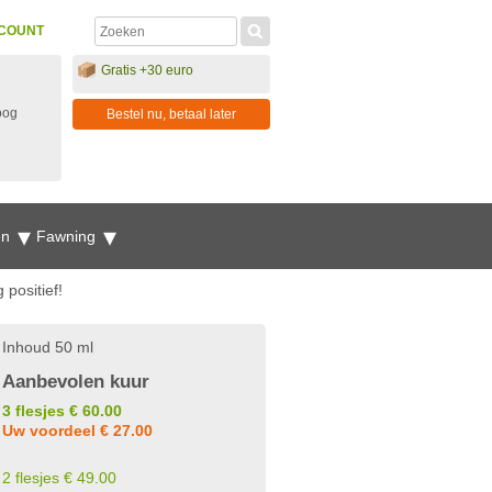
COUNT
Gratis +30 euro
oog
Bestel nu, betaal later
en
Fawning
 positief!
Inhoud 50 ml
Aanbevolen kuur
3 flesjes € 60.00
Uw voordeel € 27.00
2 flesjes € 49.00