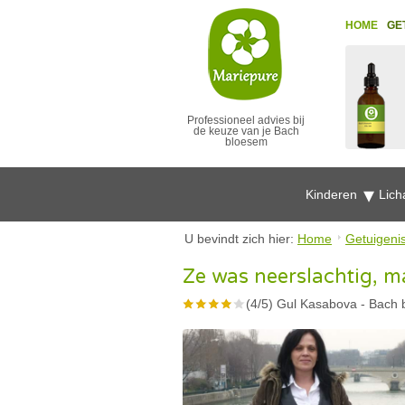
HOME
GE
Professioneel advies bij
de keuze van je Bach
bloesem
Kinderen
Lich
U bevindt zich hier:
Home
Getuigeni
Ze was neerslachtig, ma
(
4
/
5
)
Gul Kasabova
-
Bach 