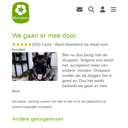
We gaan er mee door
(
5
/
5
)
Carla
-
Bach bloesems op maat voor
honden
Ben nu dus bezig met de
druppels. Volgens ons werkt
het, accepteert meer van
andere honden. Ontspant
sneller als wij zeggen het is
goed zo. Dus het werkt
bedankt we gaan er mee
door.
Disclaimer: werking varieert van dier tot dier en is niet gebaseerd op
wetenschappelijke resultaten.
Andere getuigenissen