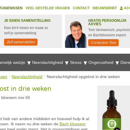
TUIGENISSEN
VEEL GESTELDE VRAGEN
CONTACT
NIEUWSBRIEF
AC
JE EIGEN SAMENSTELLING
GRATIS PERSOONLIJK
ADVIES
Kies tot 6 mixen en maak zo
Tom Vermeersch, psychol
zelf je samenstelling
en Bachbloesem expert.
Zelf samenstellen
Contacteer Tom
amelijk welzijn
Neerslachtigheid
Stress
Ongerustheid
Dier
ssen
Neerslachtigheid
Neerslachtigheid opgelost in drie weken
ost in drie weken
 bloesem mix 65
likt heb van andere middelen en hoeveel hulp ik al
loven. Ik neem nu drie weken de
Bach bloesem
 een heel ander mens. Het is onvoorstelbaar wat