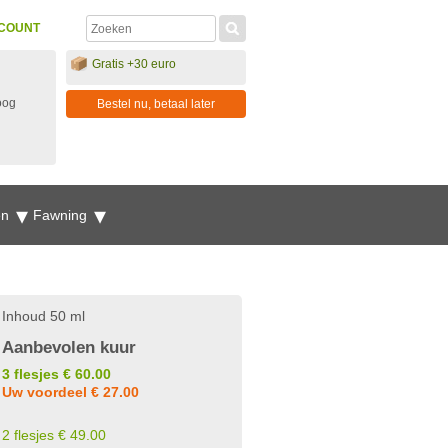
COUNT
Gratis +30 euro
oog
Bestel nu, betaal later
en
Fawning
Inhoud 50 ml
Aanbevolen kuur
3 flesjes € 60.00
Uw voordeel € 27.00
2 flesjes € 49.00