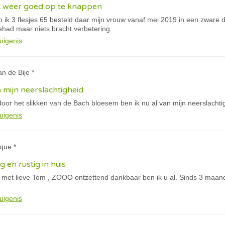
t weer goed op te knappen
eb ik 3 flesjes 65 besteld daar mijn vrouw vanaf mei 2019 in een zwar
ehad maar niets bracht verbetering.
uigenis
an de Bije *
n mijn neerslachtigheid
oor het slikken van de Bach bloesem ben ik nu al van mijn neerslachtig
uigenis
que *
g en rustig in huis
n met lieve Tom , ZOOO ontzettend dankbaar ben ik u al. Sinds 3 maan
uigenis