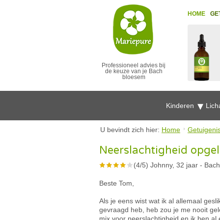
HOME
GE
Professioneel advies bij
de keuze van je Bach
bloesem
Kinderen
Lich
U bevindt zich hier:
Home
Getuigeni
Neerslachtigheid opgel
(
4
/
5
)
Johnny, 32 jaar
-
Bach
Beste Tom,
Als je eens wist wat ik al allemaal ges
gevraagd heb, heb zou je me nooit ge
mix voor neerslachtigheid en ik ben al