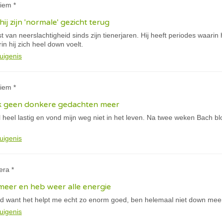
iem *
j zijn 'normale' gezicht terug
st van neerslachtigheid sinds zijn tienerjaren. Hij heeft periodes waarin 
in hij zich heel down voelt.
uigenis
iem *
k geen donkere gedachten meer
l heel lastig en vond mijn weg niet in het leven. Na twee weken Bach 
uigenis
era *
meer en heb weer alle energie
ld want het helpt me echt zo enorm goed, ben helemaal niet down meer
uigenis