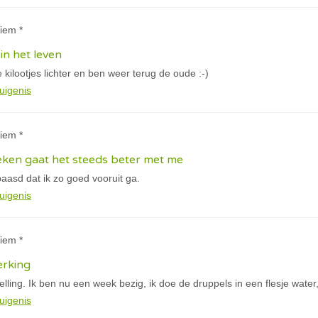
iem *
in het leven
kilootjes lichter en ben weer terug de oude :-)
uigenis
iem *
eken gaat het steeds beter met me
aasd dat ik zo goed vooruit ga.
uigenis
iem *
erking
lling. Ik ben nu een week bezig, ik doe de druppels in een flesje water,
uigenis