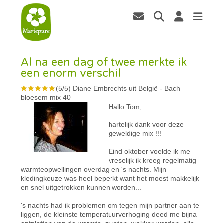
Al na een dag of twee merkte ik
een enorm verschil
(
5
/
5
)
Diane Embrechts uit België
-
Bach
bloesem mix 40
Hallo Tom,
hartelijk dank voor deze
geweldige mix !!!
Eind oktober voelde ik me
vreselijk ik kreeg regelmatig
warmteopwellingen overdag en 's nachts. Mijn
kledingkeuze was heel beperkt want het moest makkelijk
en snel uitgetrokken kunnen worden...
's nachts had ik problemen om tegen mijn partner aan te
liggen, de kleinste temperatuurverhoging deed me bijna
ontploffen van de warmte, zweten, wakker worden, alle