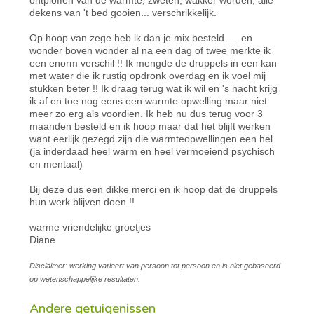
dekens van 't bed gooien... verschrikkelijk.
Op hoop van zege heb ik dan je mix besteld .... en
wonder boven wonder al na een dag of twee merkte ik
een enorm verschil !! Ik mengde de druppels in een kan
met water die ik rustig opdronk overdag en ik voel mij
stukken beter !! Ik draag terug wat ik wil en 's nacht krijg
ik af en toe nog eens een warmte opwelling maar niet
meer zo erg als voordien. Ik heb nu dus terug voor 3
maanden besteld en ik hoop maar dat het blijft werken
want eerlijk gezegd zijn die warmteopwellingen een hel
(ja inderdaad heel warm en heel vermoeiend psychisch
en mentaal)
Bij deze dus een dikke merci en ik hoop dat de druppels
hun werk blijven doen !!
warme vriendelijke groetjes
Diane
Disclaimer: werking varieert van persoon tot persoon en is niet gebaseerd
op wetenschappelijke resultaten.
Andere getuigenissen