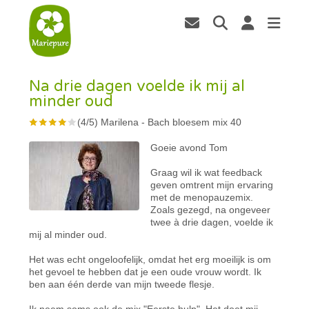
Na drie dagen voelde ik mij al
minder oud
(
4
/
5
)
Marilena
-
Bach bloesem mix 40
Goeie avond Tom
Graag wil ik wat feedback
geven omtrent mijn ervaring
met de menopauzemix.
Zoals gezegd, na ongeveer
twee à drie dagen, voelde ik
mij al minder oud.
Het was echt ongeloofelijk, omdat het erg moeilijk is om
het gevoel te hebben dat je een oude vrouw wordt. Ik
ben aan één derde van mijn tweede flesje.
Ik neem soms ook de mix "Eerste hulp". Het doet mij