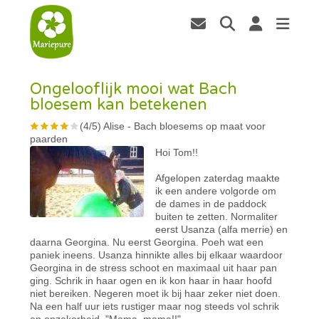
Ongelooflijk mooi wat Bach
bloesem kan betekenen
(
4
/
5
)
Alise
-
Bach bloesems op maat voor
paarden
Hoi Tom!!
Afgelopen zaterdag maakte
ik een andere volgorde om
de dames in de paddock
buiten te zetten. Normaliter
eerst Usanza (alfa merrie) en
daarna Georgina. Nu eerst Georgina. Poeh wat een
paniek ineens. Usanza hinnikte alles bij elkaar waardoor
Georgina in de stress schoot en maximaal uit haar pan
ging. Schrik in haar ogen en ik kon haar in haar hoofd
niet bereiken. Negeren moet ik bij haar zeker niet doen.
Na een half uur iets rustiger maar nog steeds vol schrik
en onzekerheid. "Mama, mama!!"