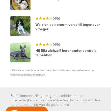
(4/5)
We zien een enorm verschil tegenover
vroeger
(4/5)
Hij lijkt zichzelf beter onder controle
te hebben
* Disclaimer: werking varieert van dier tot dier en is niet gebaseerd op
wetenschappelijke resultaten.
Bachbloesems zijn geen geneesmiddelen maar
onschadelijke plantaardige extracten die gebruikt worden
ter ondersteuning van de gezondheid.