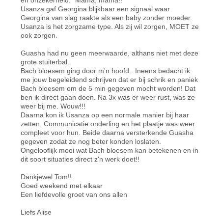
Usanza gaf Georgina blijkbaar een signaal waar
Georgina van slag raakte als een baby zonder moeder.
Usanza is het zorgzame type. Als zij wil zorgen, MOET ze
ook zorgen.
Guasha had nu geen meerwaarde, althans niet met deze
grote stuiterbal.
Bach bloesem ging door m'n hoofd.. Ineens bedacht ik
me jouw begeleidend schrijven dat er bij schrik en paniek
Bach bloesem om de 5 min gegeven mocht worden! Dat
ben ik direct gaan doen. Na 3x was er weer rust, was ze
weer bij me. Wouw!!!
Daarna kon ik Usanza op een normale manier bij haar
zetten. Communicatie onderling en het plaatje was weer
compleet voor hun. Beide daarna versterkende Guasha
gegeven zodat ze nog beter konden loslaten.
Ongelooflijk mooi wat Bach bloesem kan betekenen en in
dit soort situaties direct z'n werk doet!!
Dankjewel Tom!!
Goed weekend met elkaar
Een liefdevolle groet van ons allen
Liefs Alise