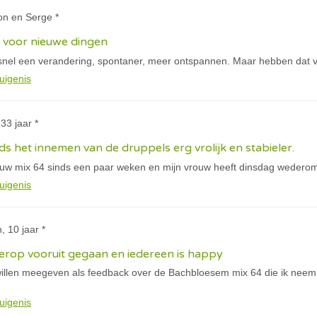
on en Serge *
g voor nieuwe dingen
j snel een verandering, spontaner, meer ontspannen. Maar hebben dat 
uigenis
 33 jaar *
nds het innemen van de druppels erg vrolijk en stabieler.
ouw mix 64 sinds een paar weken en mijn vrouw heeft dinsdag wederom e
uigenis
n, 10 jaar *
s erop vooruit gegaan en iedereen is happy
illen meegeven als feedback over de Bachbloesem mix 64 die ik neem. Al
uigenis