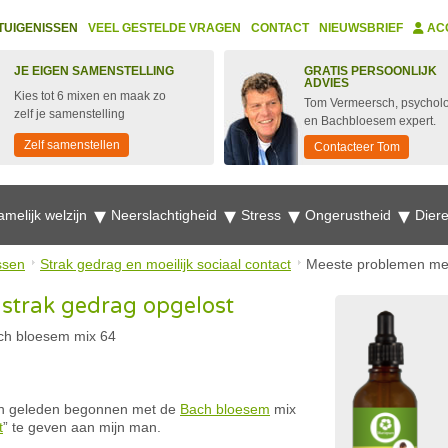
TUIGENISSEN
VEEL GESTELDE VRAGEN
CONTACT
NIEUWSBRIEF
AC
JE EIGEN SAMENSTELLING
GRATIS PERSOONLIJK
ADVIES
Kies tot 6 mixen en maak zo
Tom Vermeersch, psychol
zelf je samenstelling
en Bachbloesem expert.
Zelf samenstellen
Contacteer Tom
amelijk welzijn
Neerslachtigheid
Stress
Ongerustheid
Dier
ssen
Strak gedrag en moeilijk sociaal contact
Meeste problemen met
strak gedrag opgelost
ch bloesem mix 64
en geleden begonnen met de
Bach bloesem
mix
t
” te geven aan mijn man.