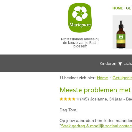
HOME
GE
Professioneel advies bij
de keuze van je Bach
bloesem
Kinderen
Lich
U bevindt zich hier:
Home
Getuigeni
Meeste problemen met 
(
4
/
5
)
Josianne, 34 jaar
-
Ba
Dag Tom,
Op jouw aanraden ben ik drie maand
“
Strak gedrag & moeilijk sociaal contac