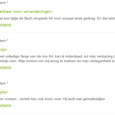
iem *
kkelbaar voor veranderingen
 al een tijdje de Bach druppels 64 voor sociaal strak gedrag. En dat wer
uigenis
iem *
zijn
t volledige flesje van de mix 64, kan ik inderdaad, tot mijn verbazing (
lzijn zien. Mijn instinct om mij terug te trekken en mijn verlegenheid is
uigenis
iem *
ijker
er contact , vertelt hier ook meer over. H
ij leeft wat gemakkelijker.
uigenis