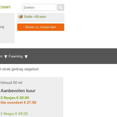
COUNT
Gratis +30 euro
oog
Bestel nu, betaal later
en
Fawning
 strak gedrag opgelost
Inhoud 50 ml
Aanbevolen kuur
3 flesjes € 60.00
Uw voordeel € 27.00
2 flesjes € 49.00