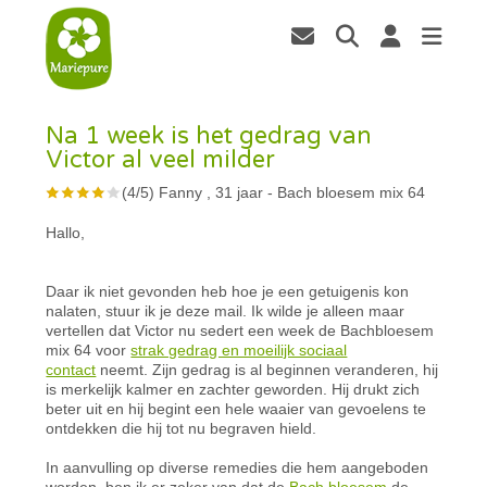
Na 1 week is het gedrag van
Victor al veel milder
(
4
/
5
)
Fanny , 31 jaar
-
Bach bloesem mix 64
Hallo,
Daar ik niet gevonden heb hoe je een getuigenis kon
nalaten, stuur ik je deze mail. Ik wilde je alleen maar
vertellen dat Victor nu sedert een week de Bachbloesem
mix 64 voor
strak gedrag en moeilijk sociaal
contact
neemt. Zijn gedrag is al beginnen veranderen, hij
is merkelijk kalmer en zachter geworden. Hij drukt zich
beter uit en hij begint een hele waaier van gevoelens te
ontdekken die hij tot nu begraven hield.
In aanvulling op diverse remedies die hem aangeboden
worden, ben ik er zeker van dat de
Bach bloesem
de