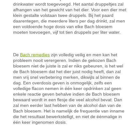
drinkwater wordt toegevoegd. Het aantal druppeltjes zal
afhangen van het gewicht van het dier. Voor een dier met
klein gestalte volstaan twee druppels. Bij het paard
daarentegen, die meerdere liters per dag drinkt, zal men
een voldoende hoge dosis van elke Bach bloesem
moeten toevoegen, vijf tot tien druppels per liter water.
De
Bach remedies
zijn volledig veilig en men kan het
probleem nooit verergeren. Indien de gekozen Bach
bloesem niet de juiste is zal er niks gebeuren, is het wel
de Bach bloesem dat het dier juist nodig heeft, dan zal
men vrij snel verbetering merken, dikwijls al binnen de
dag. Een overdosis geven is onmogelijk, zelfs een
volledige flacon nemen in één keer opdrinken zal geen
enkele reactie geven behalve indien de Bach bloesem
bewaard wordt in een flesje die veel alcohol bevat. Dan
zal men eerder last hebben van de alcohol dan van de
Bach bloesem. Het is namelijk de frequentie van inname
die het resultaat bewerkstelligt, en niet de éénmalige in
één keer ingenomen dosis.