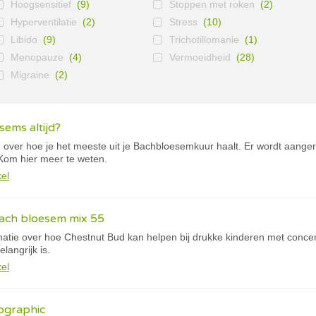
Hoogsensitief
(9)
Stoppen met roken
(2)
Hyperventilatie
(2)
Stress
(10)
Libido
(9)
Trichotillomanie
(1)
Menopauze
(4)
Vermoeidheid
(28)
Migraine
(2)
ems altijd?
 over hoe je het meeste uit je Bachbloesemkuur haalt. Er wordt aan
om hier meer te weten.
kel
ach bloesem mix 55
matie over hoe Chestnut Bud kan helpen bij drukke kinderen met conce
angrijk is.
kel
ographic