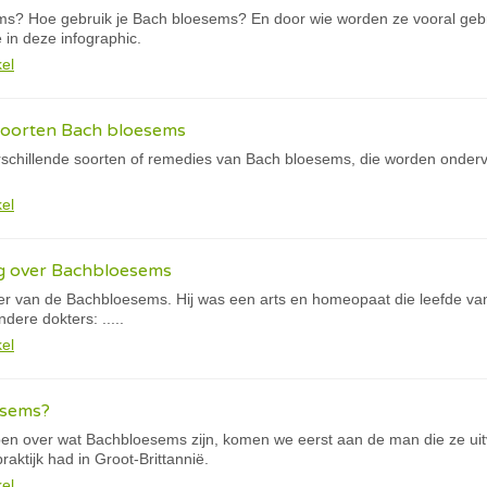
ms? Hoe gebruik je Bach bloesems? En door wie worden ze vooral geb
 in deze infographic.
kel
 soorten Bach bloesems
verschillende soorten of remedies van Bach bloesems, die worden onder
kel
eg over Bachbloesems
nder van de Bachbloesems. Hij was een arts en homeopaat die leefde va
ndere dokters: .....
kel
esems?
en over wat Bachbloesems zijn, komen we eerst aan de man die ze uitv
aktijk had in Groot-Brittannië.
kel