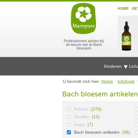
HOME
GE
Professioneel advies bij
de keuze van je Bach
bloesem
Kinderen
Lich
U bevindt zich hier:
Home
Infohoek
Bach bloesem artikelen
Actueel
(270)
Afvallen
(13)
Angst
(7)
Bach bloesem artikelen
(38)