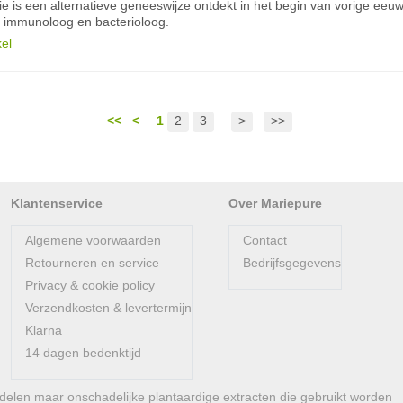
e is een alternatieve geneeswijze ontdekt in het begin van vorige eeu
 immunoloog en bacterioloog.
kel
<<
<
1
2
3
>
>>
Klantenservice
Over Mariepure
Algemene voorwaarden
Contact
Retourneren en service
Bedrijfsgegevens
Privacy & cookie policy
Verzendkosten & levertermijn
Klarna
14 dagen bedenktijd
len maar onschadelijke plantaardige extracten die gebruikt worden