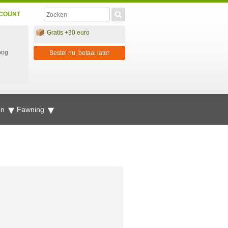
COUNT
Gratis +30 euro
oog
Bestel nu, betaal later
en
Fawning