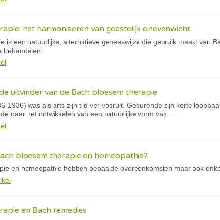
apie: het harmoniseren van geestelijk onevenwicht
 is een natuurlijke, alternatieve geneeswijze die gebruik maakt van B
te behandelen.
kel
de uitvinder van de Bach bloesem therapie
-1936) was als arts zijn tijd ver vooruit. Gedurende zijn korte loopba
e naar het ontwikkelen van een natuurlijke vorm van ....
kel
 Bach bloesem therapie en homeopathie?
pie en homeopathie hebben bepaalde overeenkomsten maar ook enkele
ikel
rapie en Bach remedies