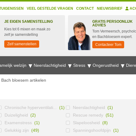
TUIGENISSEN
VEEL GESTELDE VRAGEN
CONTACT
NIEUWSBRIEF
AC
JE EIGEN SAMENSTELLING
GRATIS PERSOONLIJK
ADVIES
Kies tot 6 mixen en maak zo
Tom Vermeersch, psychol
zelf je samenstelling
en Bachbloesem expert.
Zelf samenstellen
Contacteer Tom
amelijk welzijn
Neerslachtigheid
Stress
Ongerustheid
Dier
Bach bloesem artikelen
Chronische hyperventilati...
(1)
Neerslachtigheid
(1)
Duizeligheid
(2)
Rescue remedy
(51)
Examenstress
(1)
Slapeloosheid
(8)
Gelukkig zijn
(49)
Spanningshoofdpijn
(1)