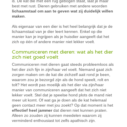
is. De kat die met een rug gebogen staat, laat je maar
best met rust. Dieren gebruiken met andere woorden
lichaamstaal om aan te geven wat zij duidelijk willen
maken
.
Als eigenaar van een dier is het heel belangrijk dat je de
lichaamstaal van je dier leert kennen. Enkel op die
manier kan je ingrijpen als je huisdier aangeeft dat het
zich op één of andere manier niet lekker voelt.
Communiceren met dieren: wat als het dier
zich niet goed voelt
Communiceren met dieren gaat steeds probleemloos als
het dier zich fijn in zijn/haar vel voelt. Niemand gaat zich
zorgen maken om de kat die zichzelf aait rond je been,
waarom zou je bezorgd zijn als de hond speelt, rolt en
tolt? Het wordt pas moeilijk als het dier via zijn/haar
manier van communiceren aangeeft dat het zich niet
lekker voelt. Stel dat je speelse hond plots de mand niet
meer uit komt. Of wat ga je doen als de kat helemaal
geen contact meer met jou zoekt? Op dat moment is het
effectief heel jammer
dat dieren niet kunnen praten.
Alleen zo zouden zij kunnen meedelen waarom zij
verminderd enthousiast tot zelfs apathisch zijn.