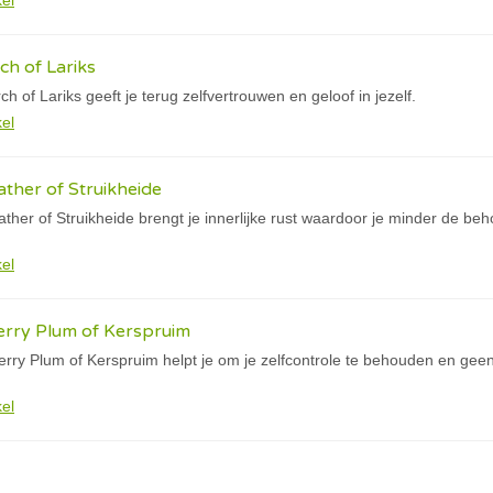
kel
h of Lariks
 of Lariks geeft je terug zelfvertrouwen en geloof in jezelf.
kel
ther of Struikheide
er of Struikheide brengt je innerlijke rust waardoor je minder de beho
kel
rry Plum of Kerspruim
y Plum of Kerspruim helpt je om je zelfcontrole te behouden en geen z
kel