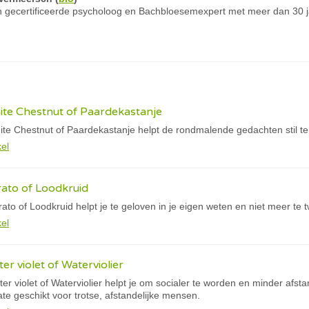
 gecertificeerde psycholoog en Bachbloesemexpert met meer dan 30 ja
te Chestnut of Paardekastanje
e Chestnut of Paardekastanje helpt de rondmalende gedachten stil te 
kel
ato of Loodkruid
o of Loodkruid helpt je te geloven in je eigen weten en niet meer te twi
kel
r violet of Waterviolier
 violet of Waterviolier helpt je om socialer te worden en minder afstand
ate geschikt voor trotse, afstandelijke mensen.