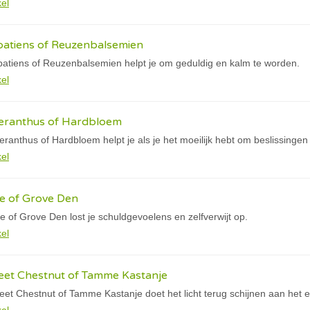
kel
atiens of Reuzenbalsemien
tiens of Reuzenbalsemien helpt je om geduldig en kalm te worden.
kel
eranthus of Hardbloem
ranthus of Hardbloem helpt je als je het moeilijk hebt om beslissinge
kel
e of Grove Den
 of Grove Den lost je schuldgevoelens en zelfverwijt op.
kel
et Chestnut of Tamme Kastanje
t Chestnut of Tamme Kastanje doet het licht terug schijnen aan het e