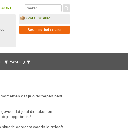
COUNT
Gratis +30 euro
oog
Bestel nu, betaal later
en
Fawning
p momenten dat je overroepen bent
t gevoel dat je al die taken en
eb je opgebruikt!
 situatie gebracht waarin je gelooft