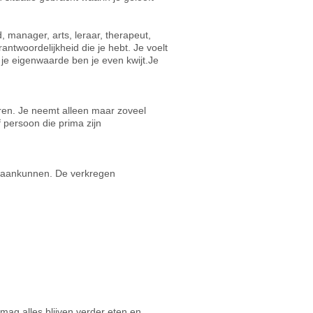
, manager, arts, leraar, therapeut,
ntwoordelijkheid die je hebt. Je voelt
je eigenwaarde ben je even kwijt.Je
eren. Je neemt alleen maar zoveel
ef persoon die prima zijn
er aankunnen. De verkregen
mag alles blijven verder eten en