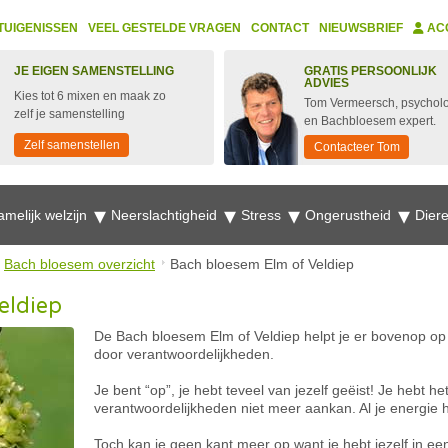
TUIGENISSEN
VEEL GESTELDE VRAGEN
CONTACT
NIEUWSBRIEF
AC
JE EIGEN SAMENSTELLING
GRATIS PERSOONLIJK
ADVIES
Kies tot 6 mixen en maak zo
Tom Vermeersch, psychol
zelf je samenstelling
en Bachbloesem expert.
Zelf samenstellen
Contacteer Tom
amelijk welzijn
Neerslachtigheid
Stress
Ongerustheid
Dier
Bach bloesem overzicht
Bach bloesem Elm of Veldiep
eldiep
De Bach bloesem Elm of Veldiep helpt je er bovenop o
door verantwoordelijkheden.
Je bent “op”, je hebt teveel van jezelf geëist! Je hebt he
verantwoordelijkheden niet meer aankan. Al je energie h
Toch kan je geen kant meer op want je hebt jezelf in een