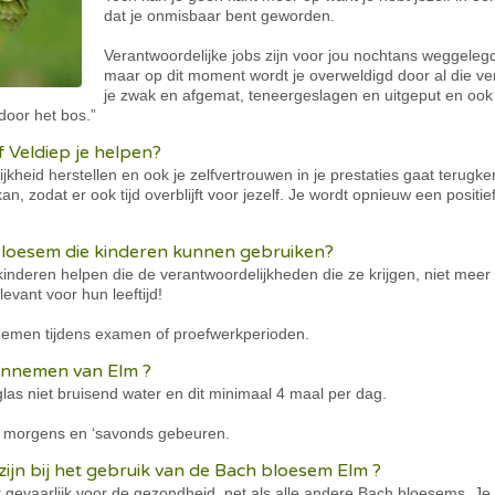
dat je onmisbaar bent geworden.
Verantwoordelijke jobs zijn voor jou nochtans weggelegd
maar op dit moment wordt je overweldigd door al die vera
je zwak en afgemat, teneergeslagen en uitgeput en ook 
door het bos.”
 Veldiep je helpen?
kheid herstellen en ook je zelfvertrouwen in je prestaties gaat terugk
kan, zodat er ook tijd overblijft voor jezelf. Je wordt opnieuw een positi
 bloesem die kinderen kunnen gebruiken?
kinderen helpen die de verantwoordelijkheden die ze krijgen, niet me
evant voor hun leeftijd!
emen tijdens examen of proefwerkperioden.
t innemen van Elm ?
glas niet bruisend water en dit minimaal 4 maal per dag.
 ‘s morgens en ‘savonds gebeuren.
ijn bij het gebruik van de Bach bloesem Elm ?
 gevaarlijk voor de gezondheid, net als alle andere Bach bloesems. Je 