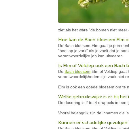
ziet als het ware “de bomen niet meer 
Hoe kan de Bach bloesem Elm of
De Bach bloesem Elm gaat je persoonlij
“hooi op je vork” als je voelt dat je aan
verantwoordelijke job kan uitvoeren.
Is Elm of Veldiep ook een Bach
De
Bach bloesem
Elm of Veldiep gaat 
verantwoordelijkheden zijn vaak niet rel
Elm is ook een goede bloesem om te n
Welke gebruikswijze is er bij he
De dosering is 2 tot 4 druppels in een 
Vooral belangrijk zijn de innames die
Kunnen er schadelijke gevolgen z
De Bach bloesem Elm of Veldiep is niet