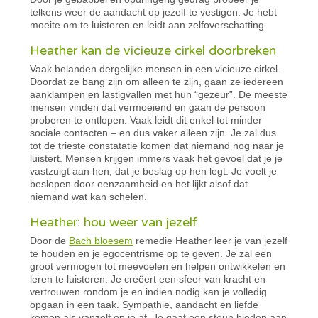
telkens weer de aandacht op jezelf te vestigen. Je hebt
moeite om te luisteren en leidt aan zelfoverschatting.
Heather kan de vicieuze cirkel doorbreken
Vaak belanden dergelijke mensen in een vicieuze cirkel.
Doordat ze bang zijn om alleen te zijn, gaan ze iedereen
aanklampen en lastigvallen met hun “gezeur”. De meeste
mensen vinden dat vermoeiend en gaan de persoon
proberen te ontlopen. Vaak leidt dit enkel tot minder
sociale contacten – en dus vaker alleen zijn. Je zal dus
tot de trieste constatatie komen dat niemand nog naar je
luistert. Mensen krijgen immers vaak het gevoel dat je je
vastzuigt aan hen, dat je beslag op hen legt. Je voelt je
beslopen door eenzaamheid en het lijkt alsof dat
niemand wat kan schelen.
Heather: hou weer van jezelf
Door de
Bach bloesem
remedie Heather leer je van jezelf
te houden en je egocentrisme op te geven. Je zal een
groot vermogen tot meevoelen en helpen ontwikkelen en
leren te luisteren. Je creëert een sfeer van kracht en
vertrouwen rondom je en indien nodig kan je volledig
opgaan in een taak. Sympathie, aandacht en liefde
komen als vanzelf op je af. Je gaat een steun bieden aan