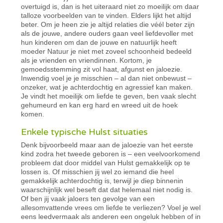
overtuigd is, dan is het uiteraard niet zo moeilijk om daar
talloze voorbeelden van te vinden. Elders lijkt het altijd
beter. Om je heen zie je altijd relaties die véél beter zijn
als de jouwe, andere ouders gaan veel liefdevoller met
hun kinderen om dan de jouwe en natuurlijk heeft
moeder Natuur je niet met zoveel schoonheid bedeeld
als je vrienden en vriendinnen. Kortom, je
gemoedsstemming zit vol haat, afgunst en jaloezie.
Inwendig voel je je misschien – al dan niet onbewust –
onzeker, wat je achterdochtig en agressief kan maken.
Je vindt het moeilijk om liefde te geven, ben vaak slecht
gehumeurd en kan erg hard en wreed uit de hoek
komen.
Enkele typische Hulst situaties
Denk bijvoorbeeld maar aan de jaloezie van het eerste
kind zodra het tweede geboren is – een veelvoorkomend
probleem dat door middel van Hulst gemakkelijk op te
lossen is. Of misschien jij wel zo iemand die heel
gemakkelijk achterdochtig is, terwijl je diep binnenin
waarschijnlijk wel beseft dat dat helemaal niet nodig is.
Of ben jij vaak jaloers ten gevolge van een
allesomvattende vrees om liefde te verliezen? Voel je wel
eens leedvermaak als anderen een ongeluk hebben of in