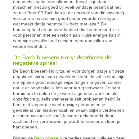
een pechsituatie terechtkomen, terwijl je je daar
misschien niet zo goed bij voelt omdat je beseft dat het
zo niet “hoort”? Toch kan je de oorzaak van die inwendig
verstoorde balans niet goed onder woorden brengen,
wat maakt dat je het moeilijk hebt met jezelf. De
humeurigheid en ontevredenheid die kenmerkend zijn
voor personen met een tekort aan Hulst-energie kan in
sommige gevallen zelfs neigen naar aanvallen van
woede en/of drift.
De Bach bloesem Holly: doorbreek de
negatieve spiraal
De Bach bloesem Holly zal er voor zorgen dat je uit deze
negatieve spiraal van gevoelens komt. Je zal in staat zijn
om op een grootmoedige wijze dingen te geven zonder
dat je er noodzakelijk iets voor terug verwacht. Je bent
bereid om te delen en je wordt algemeen aanzien als
onzelfzuchtig, zelfs wanneer je zelf problemen hebt! Je
bent niet langer die wantrouwige persoon en je
gevoelens van leedvermaak en wraak blijken verdwenen
als sneeuw voor de zon! Je wordt gekenmerkt door
zachtheid en vertrouwen, je wordt toleranter en leert je
hart openen.
Binnen de
Bach bloesem
remedies neemt Holly een zeer