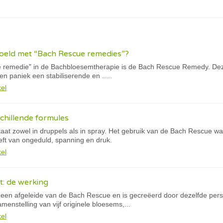
oeld met “Bach Rescue remedies”?
remedie” in de Bachbloesemtherapie is de Bach Rescue Remedy. Dez
n paniek een stabiliserende en .....
kel
chillende formules
at zowel in druppels als in spray. Het gebruik van de Bach Rescue w
ft van ongeduld, spanning en druk.
kel
t: de werking
 een afgeleide van de Bach Rescue en is gecreëerd door dezelfde per
menstelling van vijf originele bloesems,...
kel