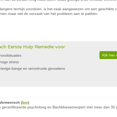
e langere termijn voordoen, is het vaak aangewezen om een geschikte c
omen maar wel de oorzaak van het probleem aan te pakken.
ch Eerste Hulp Remedie voor
Klik hie
noodsituaties
hoge stress
hevige bange en verontruste gevoelens
Vermeersch
(
bio
)
 gecertificeerde psycholoog en Bachbloesemexpert met meer dan 30 ja