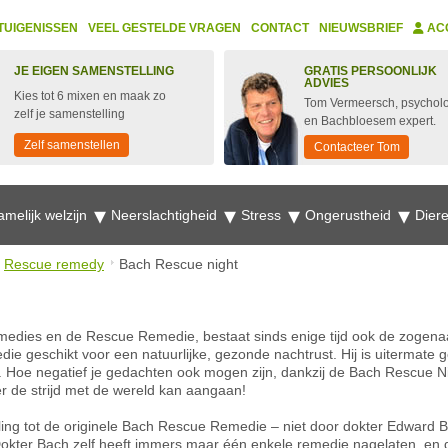
TUIGENISSEN
VEEL GESTELDE VRAGEN
CONTACT
NIEUWSBRIEF
AC
JE EIGEN SAMENSTELLING
GRATIS PERSOONLIJK
ADVIES
Kies tot 6 mixen en maak zo
Tom Vermeersch, psychol
zelf je samenstelling
en Bachbloesem expert.
Zelf samenstellen
Contacteer Tom
amelijk welzijn
Neerslachtigheid
Stress
Ongerustheid
Dier
Rescue remedy
Bach Rescue night
medies en de Rescue Remedie, bestaat sinds enige tijd ook de zogen
ie geschikt voor een natuurlijke, gezonde nachtrust. Hij is uitermate
 Hoe negatief je gedachten ook mogen zijn, dankzij de Bach Rescue Ni
er de strijd met de wereld kan aangaan!
ling tot de originele Bach Rescue Remedie – niet door dokter Edward B
kter Bach zelf heeft immers maar één enkele remedie nagelaten, en d