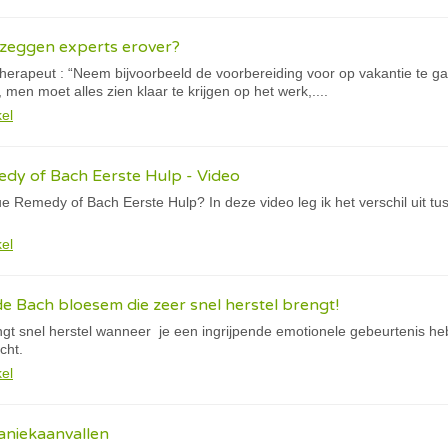
 zeggen experts erover?
herapeut : “Neem bijvoorbeeld de voorbereiding voor op vakantie te g
 men moet alles zien klaar te krijgen op het werk,....
kel
dy of Bach Eerste Hulp - Video
e Remedy of Bach Eerste Hulp? In deze video leg ik het verschil uit 
kel
e Bach bloesem die zeer snel herstel brengt!
t snel herstel wanneer je een ingrijpende emotionele gebeurtenis he
cht.
kel
aniekaanvallen