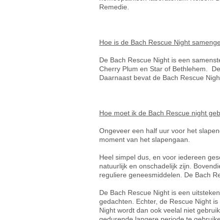
Remedie.
Hoe is de Bach Rescue Night samenge
De Bach Rescue Night is een samenstel
Cherry Plum en Star of Bethlehem. Dez
Daarnaast bevat de Bach Rescue Night
Hoe moet ik de Bach Rescue night ge
Ongeveer een half uur voor het slape
moment van het slapengaan.
Heel simpel dus, en voor iedereen ges
natuurlijk en onschadelijk zijn. Bovend
reguliere geneesmiddelen. De Bach Re
De Bach Rescue Night is een uitsteken
gedachten. Echter, de Rescue Night is i
Night wordt dan ook veelal niet gebrui
gedurende langere periode te gebruiken