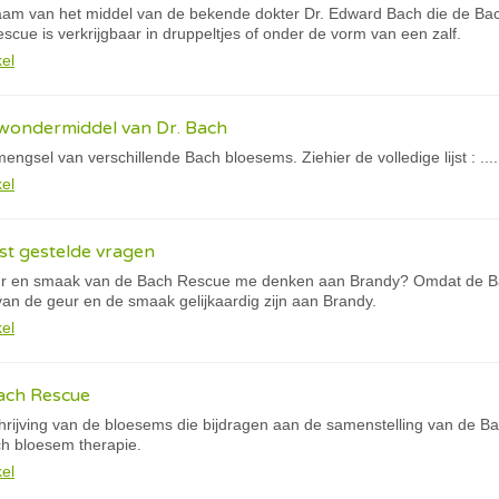
am van het middel van de bekende dokter Dr. Edward Bach die de Bac
cue is verkrijgbaar in druppeltjes of onder de vorm van een zalf.
kel
 wondermiddel van Dr. Bach
ngsel van verschillende Bach bloesems. Ziehier de volledige lijst : ....
kel
st gestelde vragen
r en smaak van de Bach Rescue me denken aan Brandy? Omdat de B
van de geur en de smaak gelijkaardig zijn aan Brandy.
kel
Bach Rescue
chrijving van de bloesems die bijdragen aan de samenstelling van de B
h bloesem therapie.
kel