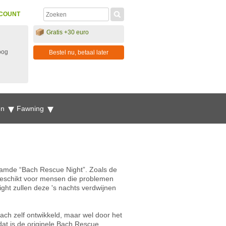
COUNT
Gratis +30 euro
oog
Bestel nu, betaal later
en
Fawning
aamde “Bach Rescue Night”. Zoals de
 geschikt voor mensen die problemen
ght zullen deze 's nachts verdwijnen
ach zelf ontwikkeld, maar wel door het
at is de originele Bach Rescue