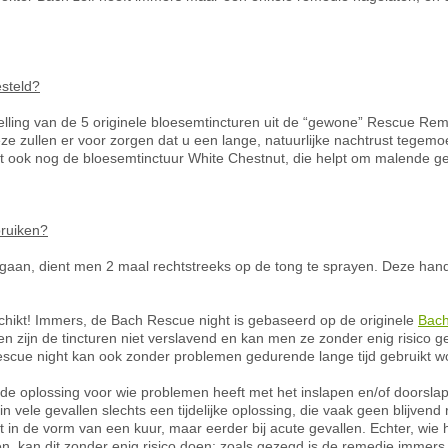
steld?
ling van de 5 originele bloesemtincturen uit de “gewone” Rescue Rem
e zullen er voor zorgen dat u een lange, natuurlijke nachtrust tegemoe
 ook nog de bloesemtinctuur White Chestnut, die helpt om malende ged
bruiken?
ngaan, dient men 2 maal rechtstreeks op de tong te sprayen. Deze han
chikt! Immers, de Bach Rescue night is gebaseerd op de originele
Bac
ien zijn de tincturen niet verslavend en kan men ze zonder enig risico 
scue night kan ook zonder problemen gedurende lange tijd gebruikt w
de oplossing voor wie problemen heeft met het inslapen en/of doorsl
n vele gevallen slechts een tijdelijke oplossing, die vaak geen blijven
kt in de vorm van een kuur, maar eerder bij acute gevallen. Echter, wie
, kan dit zonder enig risico doen: zoals gezegd is de remedie immers 