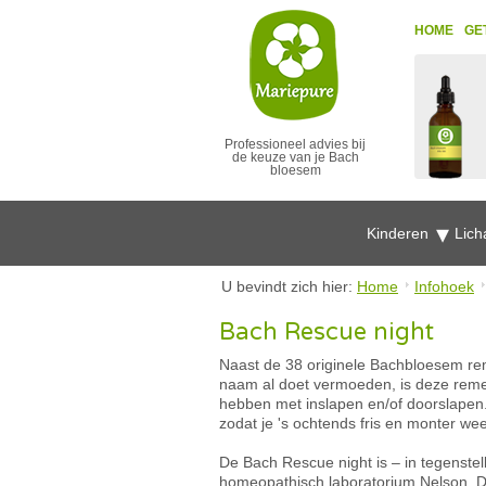
HOME
GE
Professioneel advies bij
de keuze van je Bach
bloesem
Kinderen
Lich
U bevindt zich hier:
Home
Infohoek
Bach Rescue night
Naast de 38 originele Bachbloesem re
naam al doet vermoeden, is deze remed
hebben met inslapen en/of doorslapen.
zodat je 's ochtends fris en monter we
De Bach Rescue night is – in tegenstel
homeopathisch laboratorium Nelson. Do