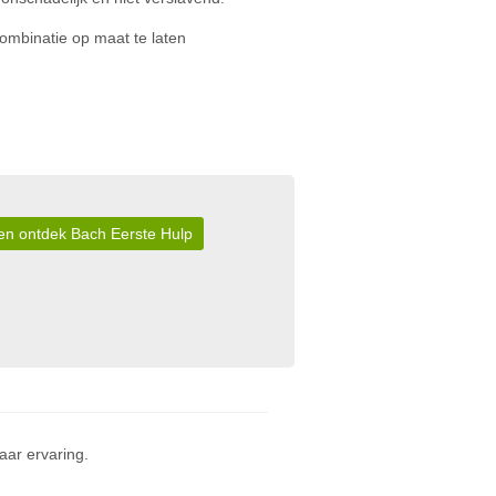
ombinatie op maat te laten
r en ontdek Bach Eerste Hulp
ar ervaring.