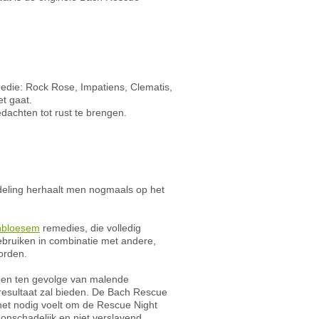
edie: Rock Rose, Impatiens, Clematis,
t gaat.
achten tot rust te brengen.
deling herhaalt men nogmaals op het
hbloesem
remedies, die volledig
gebruiken in combinatie met andere,
orden.
apen ten gevolge van malende
d resultaat zal bieden. De Bach Rescue
 het nodig voelt om de Rescue Night
onschadelijk en niet verslavend.