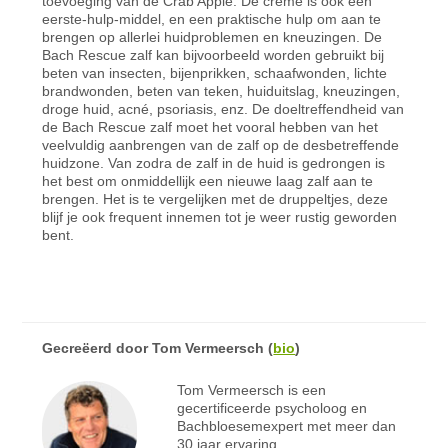
toevoeging van de Crab Apple. De crème is ook een
eerste-hulp-middel, en een praktische hulp om aan te
brengen op allerlei huidproblemen en kneuzingen. De
Bach Rescue zalf kan bijvoorbeeld worden gebruikt bij
beten van insecten, bijenprikken, schaafwonden, lichte
brandwonden, beten van teken, huiduitslag, kneuzingen,
droge huid, acné, psoriasis, enz. De doeltreffendheid van
de Bach Rescue zalf moet het vooral hebben van het
veelvuldig aanbrengen van de zalf op de desbetreffende
huidzone. Van zodra de zalf in de huid is gedrongen is
het best om onmiddellijk een nieuwe laag zalf aan te
brengen. Het is te vergelijken met de druppeltjes, deze
blijf je ook frequent innemen tot je weer rustig geworden
bent.
Gecreëerd door
Tom Vermeersch
(
bio
)
Tom Vermeersch is een
gecertificeerde psycholoog en
Bachbloesemexpert met meer dan
30 jaar ervaring.