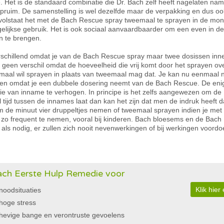
. Het is de standaard combinatie die Dr. Bach zelf heeft nagelaten name
ruim. De samenstelling is wel dezelfde maar de verpakking en dus ook
g volstaat het met de Bach Rescue spray tweemaal te sprayen in de m
gelijkse gebruik. Het is ook sociaal aanvaardbaarder om een even in de
n te brengen.
erschillend omdat je van de Bach Rescue spray maar twee dosissen inn
r geen verschil omdat de hoeveelheid die vrij komt door het sprayen o
iermaal wil sprayen in plaats van tweemaal mag dat. Je kan nu eenmaal
treden omdat je een dubbele dosering neemt van de Bach Rescue. De eni
tie van inname te verhogen. In principe is het zelfs aangewezen om de
l tijd tussen de innames laat dan kan het zijn dat men de indruk heeft
 om de minuut vier druppeltjes nemen of tweemaal sprayen indien je m
o frequent te nemen, vooral bij kinderen. Bach bloesems en de Bach
ls nodig, er zullen zich nooit nevenwerkingen of bij werkingen voordo
ch Eerste Hulp Remedie voor
Klik hie
noodsituaties
hoge stress
hevige bange en verontruste gevoelens