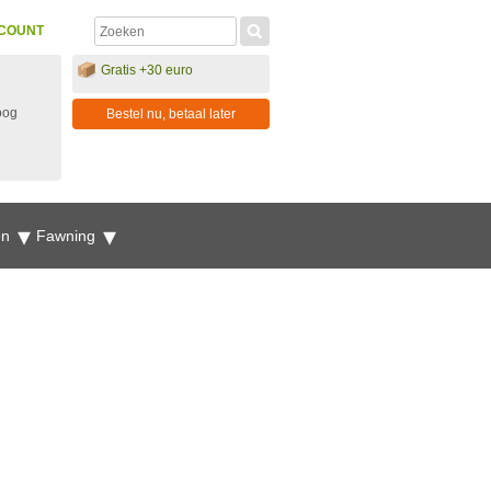
COUNT
Gratis +30 euro
oog
Bestel nu, betaal later
en
Fawning