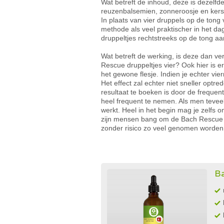
Wat betreft de inhoud, deze is dezelfde
reuzenbalsemien, zonneroosje en kersp
In plaats van vier druppels op de ton
methode als veel praktischer in het da
druppeltjes rechtstreeks op de tong aa
Wat betreft de werking, is deze dan v
Rescue druppeltjes vier? Ook hier is e
het gewone flesje. Indien je echter v
Het effect zal echter niet sneller op
resultaat te boeken is door de frequen
heel frequent te nemen. Als men tevee
werkt. Heel in het begin mag je zelfs
zijn mensen bang om de Bach Rescue z
zonder risico zo veel genomen worden a
Ba