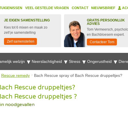
TUIGENISSEN
VEEL GESTELDE VRAGEN
CONTACT
NIEUWSBRIEF
AC
JE EIGEN SAMENSTELLING
GRATIS PERSOONLIJK
ADVIES
Kies tot 6 mixen en maak zo
Tom Vermeersch, psychol
zelf je samenstelling
en Bachbloesem expert.
Zelf samenstellen
Contacteer Tom
amelijk welzijn
Neerslachtigheid
Stress
Ongerustheid
Dier
Rescue remedy
Bach Rescue spray of Bach Rescue druppeltjes?
Bach Rescue druppeltjes?
Bach Rescue druppeltjes ?
in noodgevallen