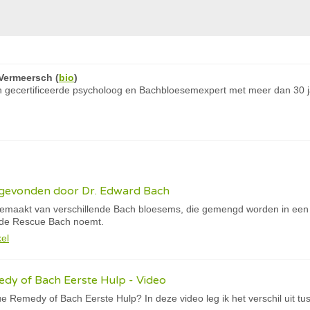
Vermeersch
(
bio
)
 gecertificeerde psycholoog en Bachbloesemexpert met meer dan 30 ja
itgevonden door Dr. Edward Bach
maakt van verschillende Bach bloesems, die gemengd worden in een f
de Rescue Bach noemt.
kel
dy of Bach Eerste Hulp - Video
e Remedy of Bach Eerste Hulp? In deze video leg ik het verschil uit 