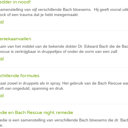
edder in nood!
menstelling van vijf verschillende Bach bloesems. Hij geeft vooral uitko
hock of een trauma dat je hebt meegemaakt.
kel
aniekaanvallen
am van het middel van de bekende dokter Dr. Edward Bach die de Bac
cue is verkrijgbaar in druppeltjes of onder de vorm van een zalf.
kel
chillende formules
at zowel in druppels als in spray. Het gebruik van de Bach Rescue w
ft van ongeduld, spanning en druk.
kel
die en Bach Rescue night remedie
ie is een samenstelling van verschillende Bach bloesems die dr. Bac
e.