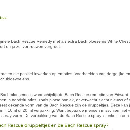
ties
riginele Bach Rescue Remedy met als extra Bach bloesems White Chest
ert en je zelfvertrouwen vergroot.
acten die positief inwerken op emoties. Voorbeelden van dergelijke emo
schuldgevoelens.
Bach bloesems is waarschijnlijk de Bach Rescue remedie van Edward 
n in noodsituaties, zoals plotse paniek, onverwacht slecht nieuws of 
eest gekende vorm van de Bach Rescue zijn de druppeltjes. Deze kan j
 5ml, 10ml of 20 ml verpakking. Want bepaalde mensen misschien niet
en spray vorm. De verpakking van de Bach Rescue spray is enkel in een
 Bach Rescue druppeltjes en de Bach Rescue spray?