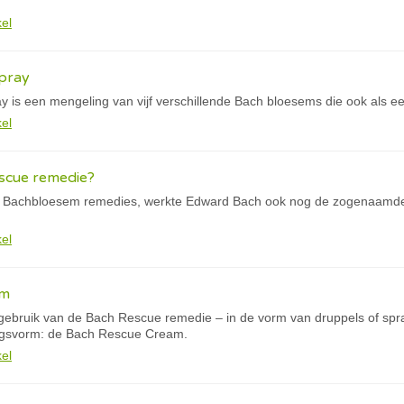
kel
pray
 is een mengeling van vijf verschillende Bach bloesems die ook als ee
kel
escue remedie?
le Bachbloesem remedies, werkte Edward Bach ook nog de zogenaamd
.
kel
am
gebruik van de Bach Rescue remedie – in de vorm van druppels of spra
ingsvorm: de Bach Rescue Cream.
kel