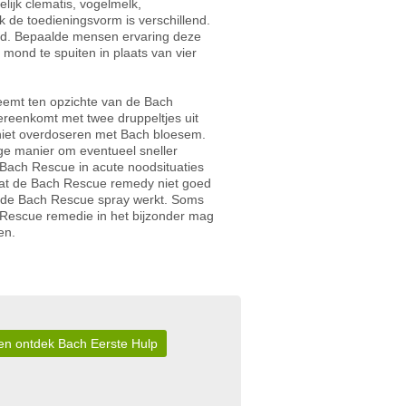
lijk clematis, vogelmelk,
 de toedieningsvorm is verschillend.
ond. Bepaalde mensen ervaring deze
 mond te spuiten in plaats van vier
eemt ten opzichte van de Bach
vereenkomt met twee druppeltjes uit
 niet overdoseren met Bach bloesem.
ge manier om eventueel sneller
 Bach Rescue in acute noodsituaties
 dat de Bach Rescue remedy niet goed
et de Bach Rescue spray werkt. Soms
 Rescue remedie in het bijzonder mag
en.
r en ontdek Bach Eerste Hulp