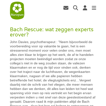
Bach Rescue: wat zeggen experts
erover?
John Davies, psychotherapeut : “Neem bijvoorbeeld de
voorbereiding voor op vakantie te gaan, het is een
stresserend moment voor velen onder ons, men moet
alles zien klaar te krijgen op het werk, de af te handelen
projecten moeten beëindigd worden zodat ze onze
collega’s niet in de weg zouden staan, de valiezen
klaarmaken en er nog de tijd voor vinden ook, denken
over het traject naar de luchthaven, de wegenkaarten
klaarmaken, nagaan of we alle papieren hebben
betreffende het hotel, de vliegtuigtickets enz…Vergeet
daarbij niet de schrik van het vliegen, die meer mensen
hebben dan we denken, dit alles kan leiden tot heel wat
spanning vóór men op reis vertrekt en het begin ervan
verpesten indien u niet snel van deze geestestoestand af
geraakt. Daarom raad ik mijn patiënten altijd de Bach
Rescue aan , daar het hen zal helpen te ontspannen en