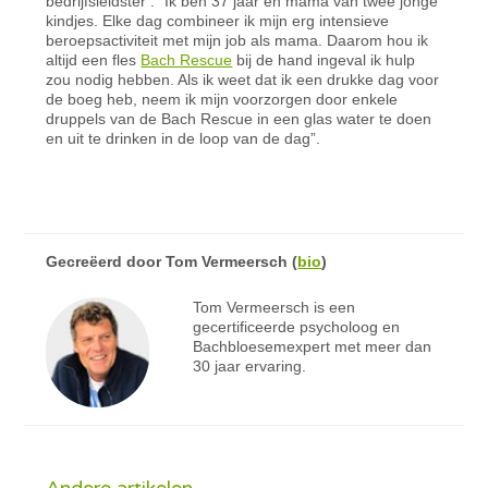
bedrijfsleidster : “Ik ben 37 jaar en mama van twee jonge
kindjes. Elke dag combineer ik mijn erg intensieve
beroepsactiviteit met mijn job als mama. Daarom hou ik
altijd een fles
Bach Rescue
bij de hand ingeval ik hulp
zou nodig hebben. Als ik weet dat ik een drukke dag voor
de boeg heb, neem ik mijn voorzorgen door enkele
druppels van de Bach Rescue in een glas water te doen
en uit te drinken in de loop van de dag”.
Gecreëerd door
Tom Vermeersch
(
bio
)
Tom Vermeersch is een
gecertificeerde psycholoog en
Bachbloesemexpert met meer dan
30 jaar ervaring.
Andere artikelen