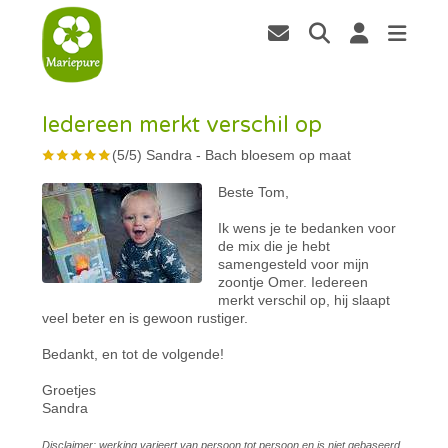
Iedereen merkt verschil op
(
5
/
5
)
Sandra
-
Bach bloesem op maat
Beste Tom,
Ik wens je te bedanken voor
de mix die je hebt
samengesteld voor mijn
zoontje Omer. Iedereen
merkt verschil op, hij slaapt
veel beter en is gewoon rustiger.
Bedankt, en tot de volgende!
Groetjes
Sandra
Disclaimer: werking varieert van persoon tot persoon en is niet gebaseerd