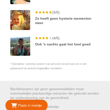
(5/5)
Ze heeft geen hysterie momenten
meer
(4/5)
Ook 's nachts gaat het heel goed
* Disclaimer: werking varieert van persoon tot persoon en is niet
gebaseerd op wetenschappelijke resultaten.
Bachbloesems zijn geen geneesmiddelen maar
onschadelijke plantaardige extracten die gebruikt worden
ter ondersteuning van de gezondheid.
Plaats in mandje
© 2026 Mariepure - Webdesign
Publi4u