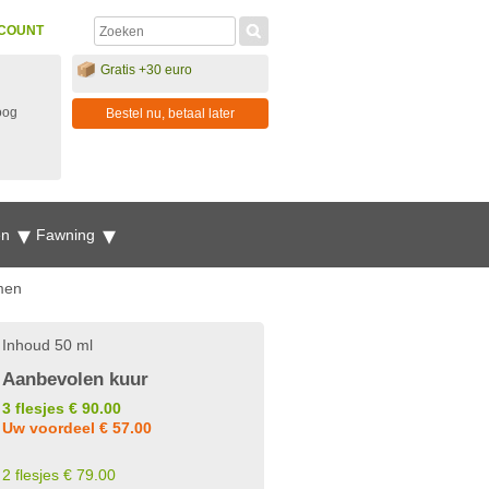
COUNT
Gratis +30 euro
oog
Bestel nu, betaal later
en
Fawning
men
Inhoud 50 ml
Aanbevolen kuur
3 flesjes € 90.00
Uw voordeel € 57.00
2 flesjes € 79.00