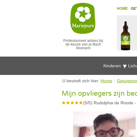
HOME
GE
Professioneel advies bij
de keuze van je Bach
bloesem
Kinderen
Lich
U bevindt zich hier:
Home
Getuigeni
Mijn opvliegers zijn 
(
5
/
5
)
Rudolphia de Roode