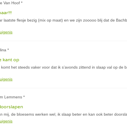
le Van Hoof *
aar!!!
 laatste flesje bezig (mix op maat) en we zijn zooooo blij dat de Bachb
uigenis
lina *
e kant op
komt het steeds vaker voor dat ik s’avonds zittend in slaap val op de 
uigenis
jam Lemmens *
 doorslapen
n mij, de bloesems werken wel, ik slaap beter en kan ook beter doorsl
uigenis