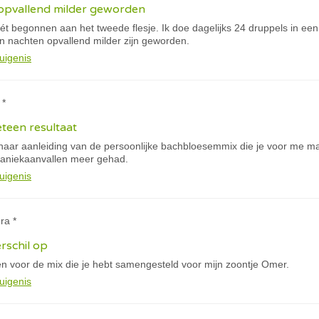
 opvallend milder geworden
t begonnen aan het tweede flesje. Ik doe dagelijks 24 druppels in een fl
jn nachten opvallend milder zijn geworden.
uigenis
 *
eteen resultaat
naar aanleiding van de persoonlijke bachbloesemmix die je voor me maa
paniekaanvallen meer gehad.
uigenis
ra *
rschil op
en voor de mix die je hebt samengesteld voor mijn zoontje Omer.
uigenis