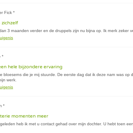
er Fick *
 zichzelf
dan 3 maanden verder en de druppels zijn nu bijna op. Ik merk zeker ve
uigenis
 *
een hele bijzondere ervaring
ne bloesems die je mij stuurde. De eerste dag dat ik deze nam was op d
ijn werk.
uigenis
n *
sterie momenten meer
eleden heb ik met u contact gehad over mijn dochter. U hebt toen e