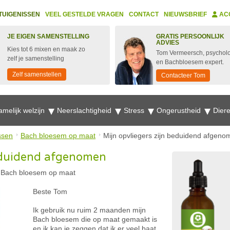
TUIGENISSEN
VEEL GESTELDE VRAGEN
CONTACT
NIEUWSBRIEF
AC
JE EIGEN SAMENSTELLING
GRATIS PERSOONLIJK
ADVIES
Kies tot 6 mixen en maak zo
Tom Vermeersch, psychol
zelf je samenstelling
en Bachbloesem expert.
Zelf samenstellen
Contacteer Tom
amelijk welzijn
Neerslachtigheid
Stress
Ongerustheid
Dier
ssen
Bach bloesem op maat
Mijn opvliegers zijn beduidend afgeno
beduidend afgenomen
-
Bach bloesem op maat
Beste Tom
Ik gebruik nu ruim 2 maanden mijn
Bach bloesem die op maat gemaakt is
en ik kan je zeggen dat ik er veel baat